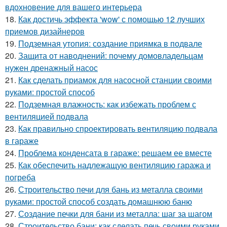
вдохновение для вашего интерьера
18.
Как достичь эффекта 'wow' с помощью 12 лучших
приемов дизайнеров
19.
Подземная утопия: создание приямка в подвале
20.
Защита от наводнений: почему домовладельцам
нужен дренажный насос
21.
Как сделать приамок для насосной станции своими
руками: простой способ
22.
Подземная влажность: как избежать проблем с
вентиляцией подвала
23.
Как правильно спроектировать вентиляцию подвала
в гараже
24.
Проблема конденсата в гараже: решаем ее вместе
25.
Как обеспечить надлежащую вентиляцию гаража и
погреба
26.
Строительство печи для бань из металла своими
руками: простой способ создать домашнюю баню
27.
Создание печки для бани из металла: шаг за шагом
28.
Строительство бани: как сделать печь своими руками