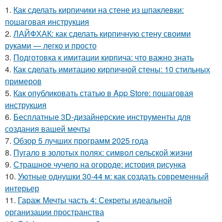
1.
Как сделать кирпичики на стене из шпаклевки:
пошаговая инструкция
2.
ЛАЙФХАК: как сделать кирпичную стену своими
руками — легко и просто
3.
Подготовка к имитации кирпича: что важно знать
4.
Как сделать имитацию кирпичной стены: 10 стильных
примеров
5.
Как опубликовать статью в App Store: пошаговая
инструкция
6.
Бесплатные 3D-дизайнерские инструменты для
создания вашей мечты
7.
Обзор 5 лучших программ 2025 года
8.
Пугало в золотых полях: символ сельской жизни
9.
Страшное чучело на огороде: история рисунка
10.
Уютные однушки 30-44 м: как создать современный
интерьер
11.
Гараж Мечты часть 4: Секреты идеальной
организации пространства