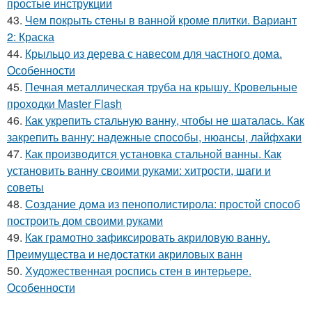
простые инструкции
43.
Чем покрыть стены в ванной кроме плитки. Вариант
2: Краска
44.
Крыльцо из дерева с навесом для частного дома.
Особенности
45.
Печная металлическая труба на крышу. Кровельные
проходки Master Flash
46.
Как укрепить стальную ванну, чтобы не шаталась. Как
закрепить ванну: надежные способы, нюансы, лайфхаки
47.
Как производится установка стальной ванны. Как
установить ванну своими руками: хитрости, шаги и
советы
48.
Создание дома из пенополистирола: простой способ
построить дом своими руками
49.
Как грамотно зафиксировать акриловую ванну.
Преимущества и недостатки акриловых ванн
50.
Художественная роспись стен в интерьере.
Особенности