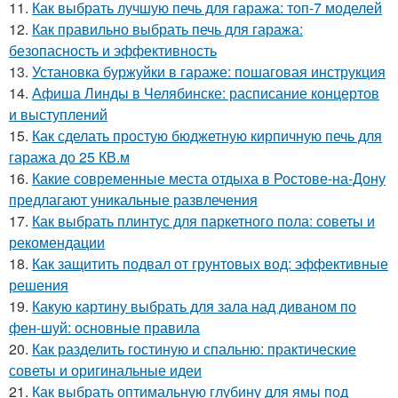
11.
Как выбрать лучшую печь для гаража: топ-7 моделей
12.
Как правильно выбрать печь для гаража:
безопасность и эффективность
13.
Установка буржуйки в гараже: пошаговая инструкция
14.
Афиша Линды в Челябинске: расписание концертов
и выступлений
15.
Как сделать простую бюджетную кирпичную печь для
гаража до 25 КВ.м
16.
Какие современные места отдыха в Ростове-на-Дону
предлагают уникальные развлечения
17.
Как выбрать плинтус для паркетного пола: советы и
рекомендации
18.
Как защитить подвал от грунтовых вод: эффективные
решения
19.
Какую картину выбрать для зала над диваном по
фен-шуй: основные правила
20.
Как разделить гостиную и спальню: практические
советы и оригинальные идеи
21.
Как выбрать оптимальную глубину для ямы под