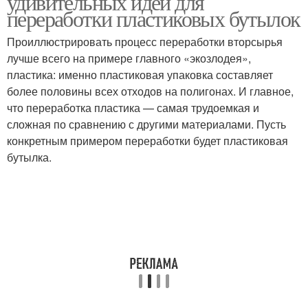
удивительных идей для
бутылок
переработки пластиковых бутылок
Проиллюстрировать процесс переработки вторсырья
лучше всего на примере главного «экозлодея»,
Пластмассовая бутылка
Бутылки на полосы
пластика: именно пластиковая упаковка составляет
более половины всех отходов на полигонах. И главное,
что переработка пластика — самая трудоемкая и
сложная по сравнению с другими материалами. Пусть
Бутылки для создания
Бутылка перед началом
конкретным примером переработки будет пластиковая
бутылка.
Проекты из 5-литровой
Игрушки из бутылок
бутылки
Бутылка для хранения
Бутылки для удобства