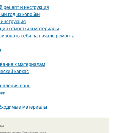
 рецепт и инструкция
ый год из коробки
 инструкция
кция отмостки и материалы
ивировать себя на начало ремонта
а
ования к материалам
ческий каркас
репления ванн
вки
обходимые материалы
язь
решено при указании обратной гиперссылки.