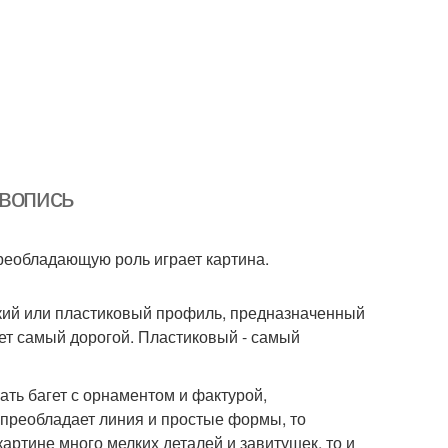
ивопись
преобладающую роль играет картина.
еский или пластиковый профиль, предназначенный
т самый дорогой. Пластиковый - самый
ть багет с орнаментом и фактурой,
преобладает линия и простые формы, то
артине много мелких деталей и завитушек, то и