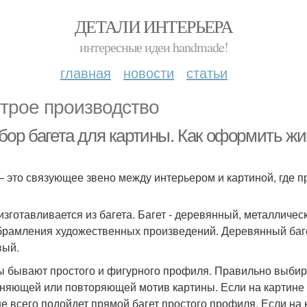
ДЕТАЛИ ИНТЕРЬЕРА
интересные идеи handmade!
главная
новости
статьи
трое производство
бор багета для картины. Как оформить ж
– это связующее звено между интерьером и картиной, где 
изготавливается из багета. Багет - деревянный, металлич
брамления художественных произведений. Деревянный баге
вый.
ы бывают простого и фигурного профиля. Правильно выбира
няющей или повторяющей мотив картины. Если на картине 
е всего подойдет прямой багет простого профиля. Если на к