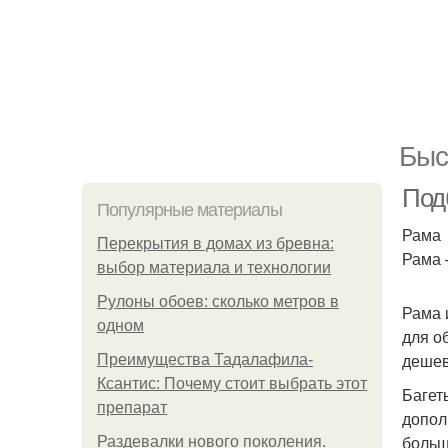
Быс
Под
Популярные материалы
Рама
Перекрытия в домах из бревна:
Рама 
выбор материала и технологии
Рулоны обоев: сколько метров в
Рама 
одном
для о
деше
Преимущества Тадалафила-
Ксантис: Почему стоит выбрать этот
Багет
препарат
допол
больш
Раздевалки нового поколения.