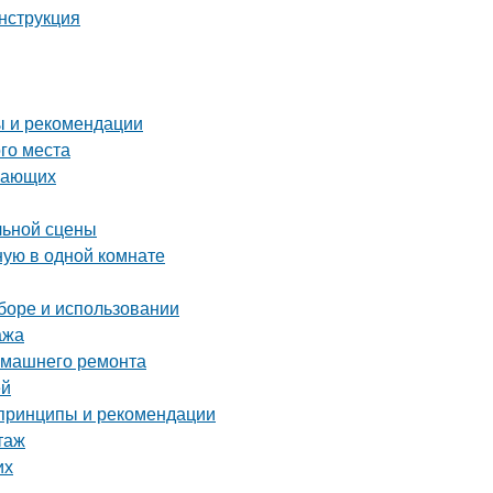
инструкция
ы и рекомендации
ого места
инающих
льной сцены
ную в одной комнате
ыборе и использовании
ажа
домашнего ремонта
ей
 принципы и рекомендации
таж
их