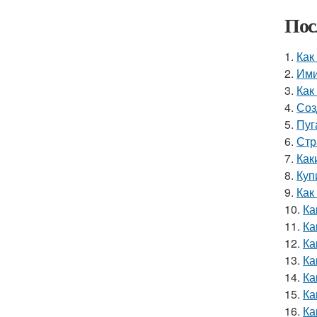
Пос
1.
Как
2.
Ими
3.
Как
4.
Соз
5.
Пуг
6.
Стр
7.
Как
8.
Куп
9.
Как
10.
Ка
11.
Ка
12.
Ка
13.
Ка
14.
Ка
15.
Ка
16.
Ка