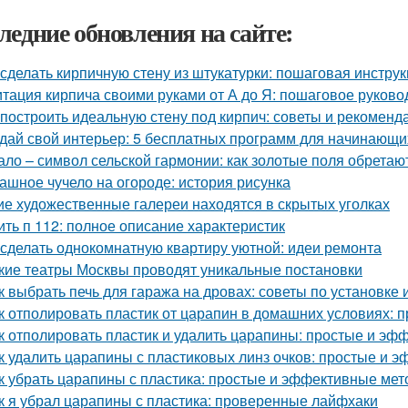
ледние обновления на сайте:
 сделать кирпичную стену из штукатурки: пошаговая инстр
тация кирпича своими руками от А до Я: пошаговое руково
 построить идеальную стену под кирпич: советы и рекоменд
дай свой интерьер: 5 бесплатных программ для начинающи
ало – символ сельской гармонии: как золотые поля обретаю
ашное чучело на огороде: история рисунка
ие художественные галереи находятся в скрытых уголках
ить п 112: полное описание характеристик
 сделать однокомнатную квартиру уютной: идеи ремонта
кие театры Москвы проводят уникальные постановки
к выбрать печь для гаража на дровах: советы по установке 
к отполировать пластик от царапин в домашних условиях:
к отполировать пластик и удалить царапины: простые и э
к удалить царапины с пластиковых линз очков: простые и 
к убрать царапины с пластика: простые и эффективные ме
к я убрал царапины с пластика: проверенные лайфхаки