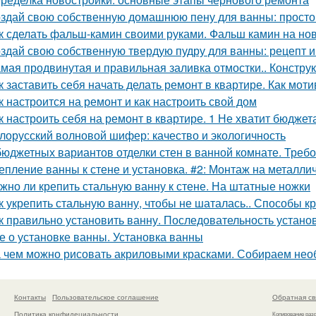
здай свою собственную домашнюю пену для ванны: простой
к сделать фальш-камин своими руками. Фальш камин на нов
здай свою собственную твердую пудру для ванны: рецепт и
мая продвинутая и правильная заливка отмостки.. Констру
к заставить себя начать делать ремонт в квартире. Как мот
к настроится на ремонт и как настроить свой дом
к настроить себя на ремонт в квартире. 1 Не хватит бюджет
лорусский волновой шифер: качество и экологичность
бюджетных вариантов отделки стен в ванной комнате. Треб
епление ванны к стене и установка. #2: Монтаж на металли
жно ли крепить стальную ванну к стене. На штатные ножки
к укрепить стальную ванну, чтобы не шаталась.. Способы к
к правильно установить ванну. Последовательность устано
е о установке ванны. Установка ванны
 чем можно рисовать акриловыми красками. Собираем не
Контакты
Пользовательское соглашение
Обратная св
Политика конфидециальности
Копирование раз