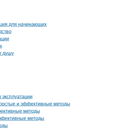
укция для начинающих
дство
ации
х
т душу
и эксплуатации
 простые и эффективные методы
ффективные методы
эффективные методы
тоды