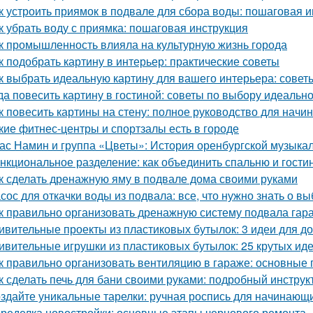
к устроить приямок в подвале для сбора воды: пошаговая 
к убрать воду с приямка: пошаговая инструкция
к промышленность влияла на культурную жизнь города
к подобрать картину в интерьер: практические советы
к выбрать идеальную картину для вашего интерьера: совет
да повесить картину в гостиной: советы по выбору идеальн
к повесить картины на стену: полное руководство для нач
кие фитнес-центры и спортзалы есть в городе
ас Намин и группа «Цветы»: История оренбургской музыка
нкциональное разделение: как объединить спальню и гости
к сделать дренажную яму в подвале дома своими руками
сос для откачки воды из подвала: все, что нужно знать о в
к правильно организовать дренажную систему подвала гар
ивительные проекты из пластиковых бутылок: 3 идеи для 
ивительные игрушки из пластиковых бутылок: 25 крутых ид
к правильно организовать вентиляцию в гараже: основные
к сделать печь для бани своими руками: подробный инструк
здайте уникальные тарелки: ручная роспись для начинающ
ределка новостройки: основные этапы чернового ремонта