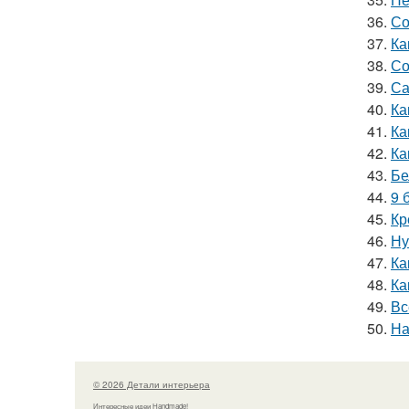
36.
Со
37.
Ка
38.
Со
39.
Са
40.
Ка
41.
Ка
42.
Ка
43.
Бе
44.
9 
45.
Кр
46.
Ну
47.
Ка
48.
Ка
49.
Вс
50.
На
© 2026 Детали интерьера
Интересные идеи Handmade!