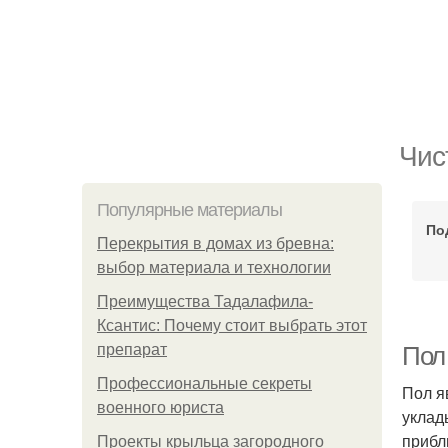
Чис
Популярные материалы
По
Перекрытия в домах из бревна:
выбор материала и технологии
Преимущества Тадалафила-
Ксантис: Почему стоит выбрать этот
препарат
Пол 
Профессиональные секреты
Пол я
военного юриста
уклад
прибл
Проекты крыльца загородного