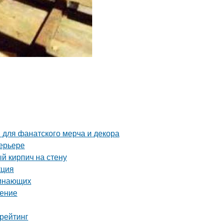
 для фанатского мерча и декора
ерьере
й кирпич на стену
кция
чинающих
шение
рейтинг