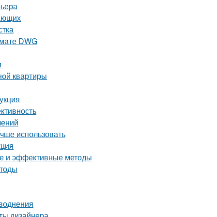
рьера
нающих
стка
ормате DWG
и
ной квартиры
рукция
ективность
лений
учше использовать
кция
тые и эффективные методы
етоды
аводнения
еты дизайнера