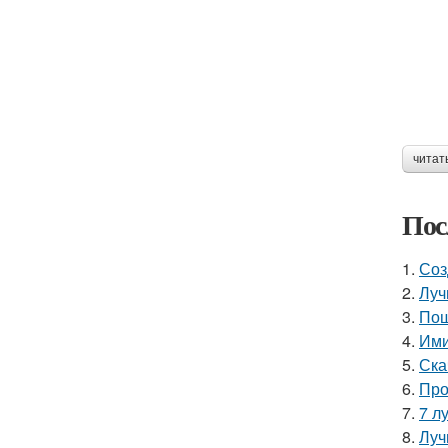
читат
Пос
1.
Соз
2.
Луч
3.
Пош
4.
Ими
5.
Ска
6.
Про
7.
7 л
8.
Луч