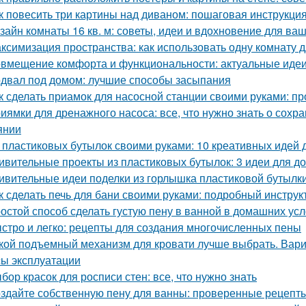
к повесить три картины над диваном: пошаговая инструкци
зайн комнаты 16 кв. м: советы, идеи и вдохновение для ва
ксимизация пространства: как использовать одну комнату д
вмещение комфорта и функциональности: актуальные идеи
двал под домом: лучшие способы засыпания
к сделать приамок для насосной станции своими руками: пр
иямки для дренажного насоса: все, что нужно знать о сох
янии
 пластиковых бутылок своими руками: 10 креативных идей 
ивительные проекты из пластиковых бутылок: 3 идеи для 
ивительные идеи поделки из горлышка пластиковой бутылк
к сделать печь для бани своими руками: подробный инструк
остой способ сделать густую пену в ванной в домашних ус
стро и легко: рецепты для создания многочисленных пены
кой подъемный механизм для кровати лучше выбрать. Вар
ы эксплуатации
бор красок для росписи стен: все, что нужно знать
здайте собственную пену для ванны: проверенные рецепты