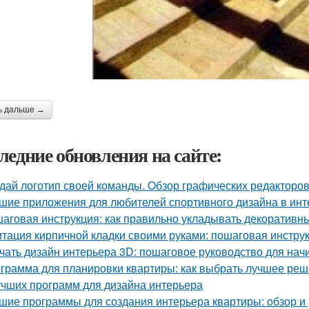
ь дальше →
ледние обновления на сайте:
дай логотип своей команды. Обзор графических редакторов
шие приложения для любителей спортивного дизайна в инт
аговая инструкция: как правильно укладывать декоративны
тация кирпичной кладки своими руками: пошаговая инстру
чать дизайн интерьера 3D: пошаговое руководство для на
грамма для планировки квартиры: как выбрать лучшее ре
учших программ для дизайна интерьера
шие программы для создания интерьера квартиры: обзор и 