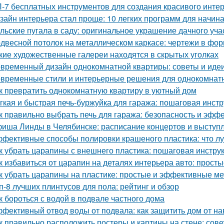
-7 бесплатных инструментов для создания красивого инте
зайн интерьера стал проще: 10 легких программ для начи
льские пугала в саду: оригинальное украшение дачного уча
двесной потолок на металлическом каркасе: чертежи в ф
кие художественные галереи находятся в скрытых уголках
временный дизайн однокомнатной квартиры: советы и иде
временные стили и интерьерные решения для однокомнат
к превратить однокомнатную квартиру в уютный дом
гкая и быстрая печь-буржуйка для гаража: пошаговая инст
к правильно выбрать печь для гаража: безопасность и эфф
иша Линды в Челябинске: расписание концертов и выступ
фективные способы полировки крашеного пластика: что л
к убрать царапины с внешнего пластика: пошаговая инстру
к избавиться от царапин на деталях интерьера авто: прос
к убрать царапины на пластике: простые и эффективные м
п-8 лучших плинтусов для пола: рейтинг и обзор
к бороться с водой в подвале частного дома
фективный отвод воды от подвала: как защитить дом от н
к правильно расположить постеры и картины на стене: сов