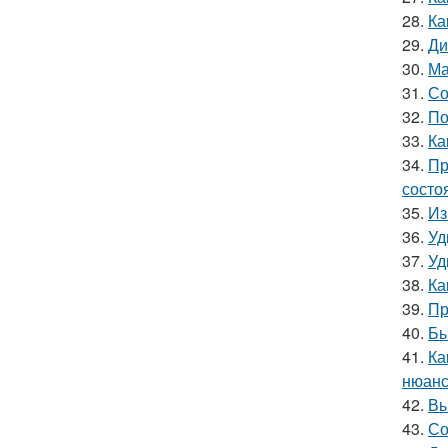
28.
Ка
29.
Ди
30.
Ма
31.
Со
32.
По
33.
Ка
34.
Пр
состо
35.
Из
36.
Уд
37.
Уд
38.
Ка
39.
Пр
40.
Бы
41.
Ка
нюанс
42.
Вы
43.
Со