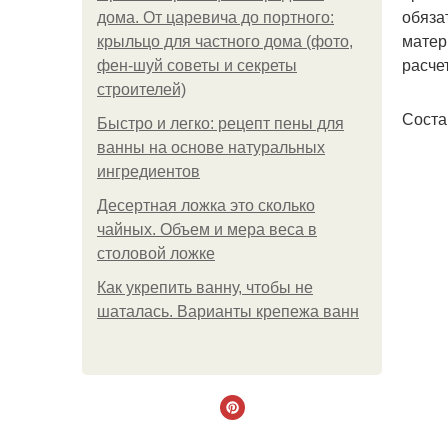
обяза
дома. От царевича до портного:
матер
крыльцо для частного дома (фото,
расче
фен-шуй советы и секреты
строителей)
Соста
Быстро и легко: рецепт пены для
ванны на основе натуральных
ингредиентов
Десертная ложка это сколько
чайных. Объем и мера веса в
столовой ложке
Как укрепить ванну, чтобы не
шаталась. Варианты крепежа ванн