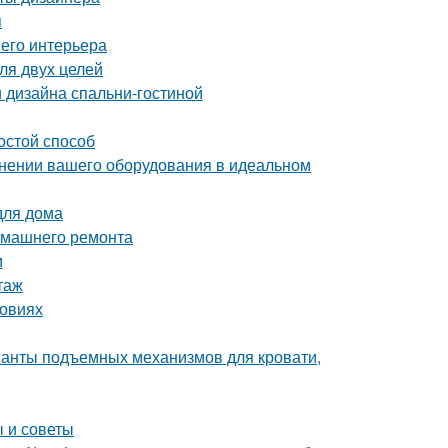
я
шего интерьера
ля двух целей
 дизайна спальни-гостиной
остой способ
ранении вашего оборудования в идеальном
для дома
домашнего ремонта
и
таж
ловиях
ианты подъемных механизмов для кровати,
 и советы