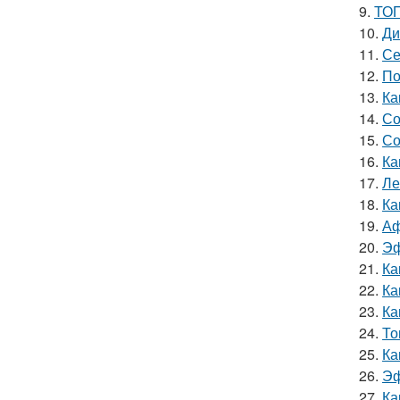
9.
ТОП
10.
Ди
11.
Се
12.
По
13.
Ка
14.
Со
15.
Со
16.
Ка
17.
Ле
18.
Ка
19.
Аф
20.
Эф
21.
Ка
22.
Ка
23.
Ка
24.
То
25.
Ка
26.
Эф
27.
Ка