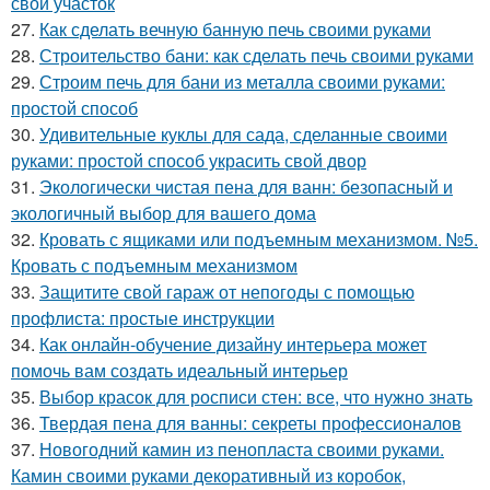
свой участок
27.
Как сделать вечную банную печь своими руками
28.
Строительство бани: как сделать печь своими руками
29.
Строим печь для бани из металла своими руками:
простой способ
30.
Удивительные куклы для сада, сделанные своими
руками: простой способ украсить свой двор
31.
Экологически чистая пена для ванн: безопасный и
экологичный выбор для вашего дома
32.
Кровать с ящиками или подъемным механизмом. №5.
Кровать с подъемным механизмом
33.
Защитите свой гараж от непогоды с помощью
профлиста: простые инструкции
34.
Как онлайн-обучение дизайну интерьера может
помочь вам создать идеальный интерьер
35.
Выбор красок для росписи стен: все, что нужно знать
36.
Твердая пена для ванны: секреты профессионалов
37.
Новогодний камин из пенопласта своими руками.
Камин своими руками декоративный из коробок,