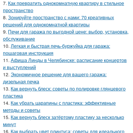
7.
Как превратить однокомнатную квартиру в стильное
пространство
8.
Зонируйте пространство с нами: 70 креативных
решений для однокомнатной квартиры
9.
Печи для гаража по выгодной цене: выбор, установка,
обслуживание
10.
Легкая и быстрая печь-буржуйка для гаража:
пошаговая инструкция
11.
Афиша Линды в Челябинске: расписание концертов
и выступлений
12.
Экономичное решение для вашего гаража:
дизельная печка
13.
Как вернуть блеск: советы по полировке глянцевого
пластика
14.
Как убрать царапины с пластика: эффективные
методы и советы
15.
Как вернуть блеск затёртому пластику за несколько
минут
16.
Как выбрать цвет плинтуса: советы для идеального