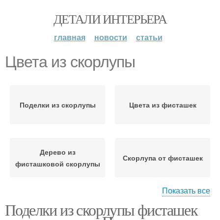
ДЕТАЛИ ИНТЕРЬЕРА
главная
новости
статьи
Цвета из скорлупы
Поделки из скорлупы
Цвета из фисташек
Дерево из
Скорлупа от фисташек
фисташковой скорлупы
Показать все
Поделки из скорлупы фисташек
Топиарии из
Настойка на скорлупе
фисташковой скорлупы