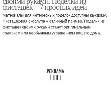
своими руками. Поделки из
фисташек – 7 простых идей
Материалы для интересных поделок доступны каждому.
Поделки из
Фисташковая скорлупа – отличный пример. Поделки из
Поделка из скорлупы
фисташковой скорлупы
фисташек своими руками станут оригинальным
подарком или необычным украшением вашего дома.
Объемные цветы