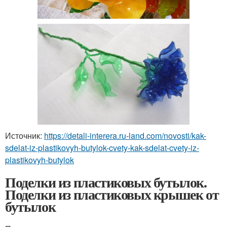
Источник:
https://detali-interera.ru-land.com/novosti/kak-
sdelat-iz-plastikovyh-butylok-cvety-kak-sdelat-cvety-iz-
plastikovyh-butylok
Поделки из пластиковых бутылок.
Поделки из пластиковых крышек от
бутылок