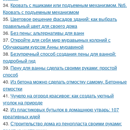
34.
Кровать с ящиками или подъемным механизмом. №5.
Кровать с подъемным механизмом
35.
Цветовое решение фасадов зданий: как выбрать
правильный цвет для своего дома
36.
Без пены: альтернативы для ванн
37.
Откройте для себя мир муравьиных колоний с
Обучающим курсом Анны муравиной
38.
Безупречный способ создания пены для ванной:
подробный гид
39.
Пену для ванны сделать своими руками: простой
способ
40.
Из бетона можно сделать отмостку самому. Бетонные
отмостки
41.
Чучело на огород красивое: как создать уютный
уголок на природе
42.
Из пластиковых бутылок в домашнюю утварь: 107
креативных идей
43.
Строительство дома из пенопласта своими руками: