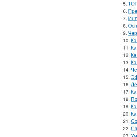
5.
ТОП
6.
Пре
7.
Инт
8.
Осн
9.
Чер
10.
Ка
11.
Ка
12.
Ка
13.
Ка
14.
Че
15.
Эф
16.
Ле
17.
Ка
18.
По
19.
Ка
20.
Ка
21.
Со
22.
Сп
23.
Ум