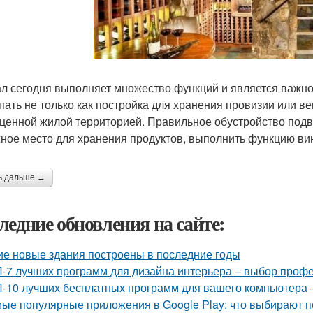
л сегодня выполняет множество функций и является важн
пать не только как постройка для хранения провизии или в
ценной жилой территорией. Правильное обустройство под
ное место для хранения продуктов, выполнить функцию винн
ь дальше →
ледние обновления на сайте:
ие новые здания построены в последние годы
-7 лучших программ для дизайна интерьера – выбор проф
-10 лучших бесплатных программ для вашего компьютера 
ые популярные приложения в Google Play: что выбирают п