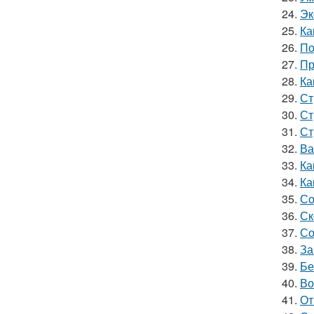
24.
Эк
25.
Ка
26.
По
27.
Пр
28.
Ка
29.
Ст
30.
Ст
31.
Ст
32.
Ва
33.
Ка
34.
Ка
35.
Со
36.
Ск
37.
Со
38.
За
39.
Бе
40.
Во
41.
От