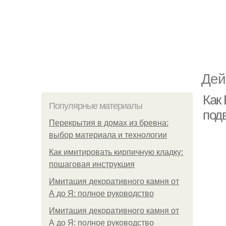
Дей
Как
Популярные материалы
под
Перекрытия в домах из бревна:
выбор материала и технологии
Как имитировать кирпичную кладку:
пошаговая инструкция
Имитация декоративного камня от
А до Я: полное руководство
Имитация декоративного камня от
А до Я: полное руководство