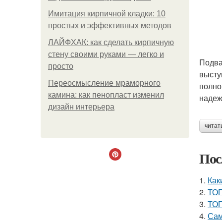
Имитация кирпичной кладки: 10
простых и эффективных методов
ЛАЙФХАК: как сделать кирпичную
стену своими руками — легко и
Подва
просто
высту
Переосмысление мраморного
полно
камина: как пенопласт изменил
надеж
дизайн интерьера
читат
Пос
1.
Как
2.
ТОП
3.
ТОП
4.
Сам