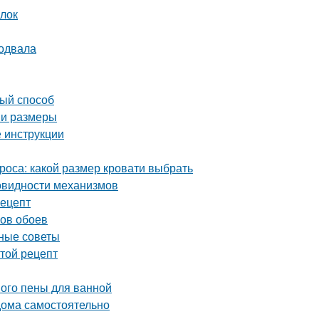
ылок
подвала
вый способ
 и размеры
 инструкции
роса: какой размер кровати выбрать
овидности механизмов
рецепт
нов обоев
зные советы
стой рецепт
ного пены для ванной
 дома самостоятельно