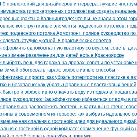
-9 приложений для дизайнеров интерьера: лучшие инструм
имущества гипсокартонных потолков: как создать идеальн
ересные факты о Калининграде: что вы не знали о этом гор
овные конструктивные элементы подвесных потолков: под
теж подвесного потолка Армстронг: полное руководство п
к сделать студию уютной: 8 практических советов
к оформить однокомнатную квартиру со вкусом: советы диз
кие зимние развлечения для детей есть в Красноярске
к выбрать печь для гаража на дровах: советы по установке 
м зимой обогревать гараж: эффективные способы
фективно и просто: как убрать потёртости на пластике в а
гко и безопасно: как убрать царапины с пластиковых вещей
к быстро и эффективно откачать воду из подвала: пошагов
лное руководство: Как эффективно избавиться от воды в п
к правильно расположить постеры и картины на стене: сов
ртины в современном интерьере: как выбрать идеальное с
вмещенная спальня с гостиной: идеи для идеального диза
альня с гостиной в одной комнате: совмещение функций в
ный способ сделать опалубку в приямке