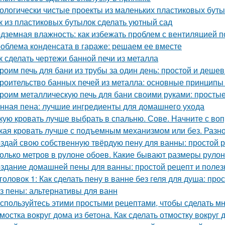
ологически чистые проекты из маленьких пластиковых бут
к из пластиковых бутылок сделать уютный сад
дземная влажность: как избежать проблем с вентиляцией 
облема конденсата в гараже: решаем ее вместе
к сделать чертежи банной печи из металла
роим печь для бани из трубы за один день: простой и деше
роительство банных печей из металла: основные принципы
роим металлическую печь для бани своими руками: простые
нная пена: лучшие ингредиенты для домашнего ухода
кую кровать лучше выбрать в спальню. Сове. Начните с воп
кая кровать лучше с подъемным механизмом или без. Разн
здай свою собственную твёрдую пену для ванны: простой 
олько метров в рулоне обоев. Какие бывают размеры руло
здание домашней пены для ванны: простой рецепт и поле
головок 1: Как сделать пену в ванне без геля для душа: про
з пены: альтернативы для ванн
спользуйтесь этими простыми рецептами, чтобы сделать м
мостка вокруг дома из бетона. Как сделать отмостку вокруг