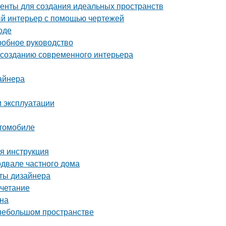
енты для создания идеальных пространств
ый интерьер с помощью чертежей
оде
робное руководство
о созданию современного интерьера
айнера
и эксплуатации
втомобиле
ая инструкция
одвале частного дома
еты дизайнера
очетание
йна
 небольшом пространстве