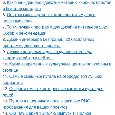
5.
Как очень дешево сделать имитацию кирпича: простая
и быстрая методика
6.
Остатки гипсокартона: как превратить мусор в
полезные вещи
7.
Топ-9 лучших программ для дизайна интерьера 2025:
Обзор и рекомендации
8.
Дизайн интерьера без границ: 20 бесплатных
программ для вашего проекта
9.
Лучшие программы для создания интерьера
квартиры: обзор и рейтинг
10.
Какие современные культурные центры популярны в
столице
11.
Самые смешные пугала на огороде: Топ лучших
вариантов
12.
Создаем вместе: интересные картинки пугал для
детей
13.
Пугало в пшеничном поле: красивые PNG
изображения для ваших проектов
14.
Скачать Серия 1.245.4-5 Выпуск 1: Полное