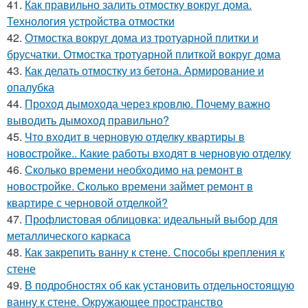
41.
Как правильно залить отмостку вокруг дома.
Технология устройства отмостки
42.
Отмостка вокруг дома из тротуарной плитки и
брусчатки. Отмостка тротуарной плиткой вокруг дома
43.
Как делать отмостку из бетона. Армирование и
опалубка
44.
Проход дымохода через кровлю. Почему важно
выводить дымоход правильно?
45.
Что входит в черновую отделку квартиры в
новостройке.. Какие работы входят в черновую отделку
46.
Сколько времени необходимо на ремонт в
новостройке. Сколько времени займет ремонт в
квартире с черновой отделкой?
47.
Профлистовая облицовка: идеальный выбор для
металлического каркаса
48.
Как закрепить ванну к стене. Способы крепления к
стене
49.
В подробностях об как установить отдельностоящую
ванну к стене. Окружающее пространство