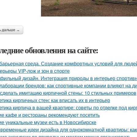
ь дальше →
ледние обновления на сайте:
барьерная среда. Создание комфортных условий для люде
ерьеры VIP-лож и зон в спорте
фильный дизайн. Интеграция природы в интерьер спортив
лаборации брендов: как спортивные компании влияют на д
 сделать имитацию кирпичной стены: 10 стильных примеров
етика кирпичных стен: как вписать их в интерьер
етика кирпича в вашей квартире: советы по отделке под кир
ие кафе и рестораны рекомендуют посетить
ие уникальные музеи есть в Новосибирске
временные идеи дизайна для однокомнатной квартиры: как 
кие экскурсии по природным местам можно организовать