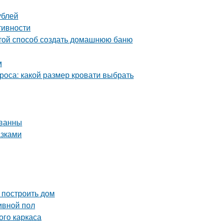
ублей
тивности
стой способ создать домашнюю баню
м
роса: какой размер кровати выбрать
 ванны
азками
 построить дом
ивной пол
ого каркаса