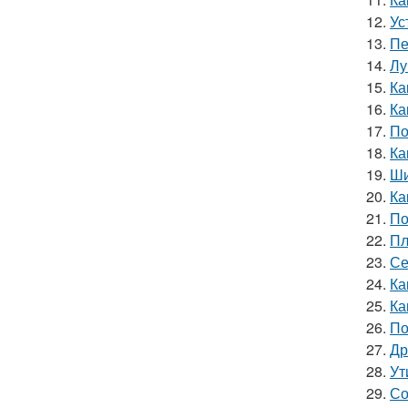
12.
Ус
13.
Пе
14.
Лу
15.
Ка
16.
Ка
17.
По
18.
Ка
19.
Ши
20.
Ка
21.
По
22.
Пл
23.
Се
24.
Ка
25.
Ка
26.
По
27.
Др
28.
Ут
29.
Со