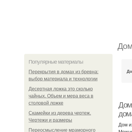
Дом
Популярные материалы
До
Перекрытия в домах из бревна:
выбор материала и технологии
Десертная ложка это сколько
чайных. Объем и мера веса в
столовой ложке
Дом
дом
Скамейки из дерева чертеж.
Чертежи и размеры
Дом и
Переосмысление мраморного
Можно