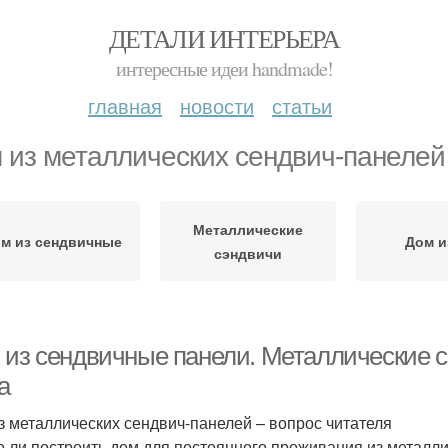
ДЕТАЛИ ИНТЕРЬЕРА
интересные идеи handmade!
главная
новости
статьи
 из металлических сендвич-панелей
Металлические
м из сендвичные
Дом и
сэндвичи
 из сендвичные панели. Металлические с
а
з металлических сендвич-панелей – вопрос читателя
 ли построить дом для постоянного проживания из металли