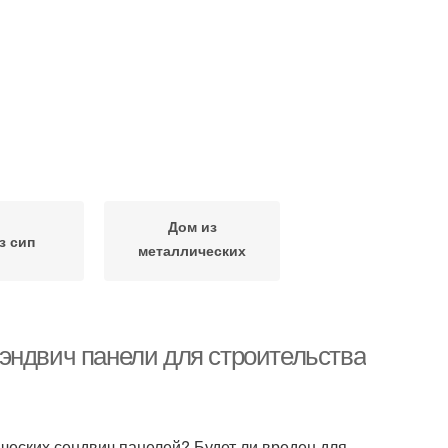
Дом из
з сип
металлических
сэндвич
эндвич панели для строительства
ческих сендвич панелей? Будет ли вреден для