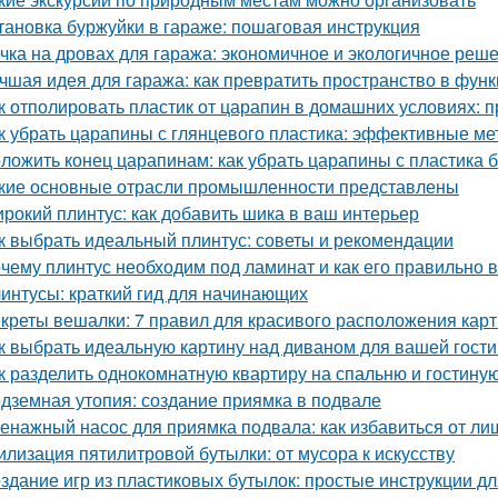
тановка буржуйки в гараже: пошаговая инструкция
чка на дровах для гаража: экономичное и экологичное реш
чшая идея для гаража: как превратить пространство в фу
к отполировать пластик от царапин в домашних условиях:
к убрать царапины с глянцевого пластика: эффективные м
ложить конец царапинам: как убрать царапины с пластика 
кие основные отрасли промышленности представлены
рокий плинтус: как добавить шика в ваш интерьер
к выбрать идеальный плинтус: советы и рекомендации
чему плинтус необходим под ламинат и как его правильно 
интусы: краткий гид для начинающих
креты вешалки: 7 правил для красивого расположения кар
к выбрать идеальную картину над диваном для вашей гост
к разделить однокомнатную квартиру на спальню и гостину
дземная утопия: создание приямка в подвале
енажный насос для приямка подвала: как избавиться от ли
илизация пятилитровой бутылки: от мусора к искусству
здание игр из пластиковых бутылок: простые инструкции д