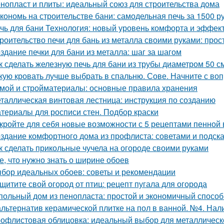
нопласт и плиты: идеальный союз для строительства дома
кономь на строительстве бани: самодельная печь за 1500 р
чь для бани Технология: новый уровень комфорта и эффек
роительство печи для бань из металла своими руками: про
здание печки для бани из металла: шаг за шагом
к сделать железную печь для бани из трубы диаметром 50 с
кую кровать лучше выбрать в спальню. Сове. Начните с воп
мой и стройматериалы: основные правила хранения
таллическая винтовая лестница: инструкция по созданию
териалы для росписи стен. Подбор краски
кройте для себя новые возможности с 5 рецептами пенной
здание комфортного дома из профлиста: советами и подск
к сделать прикольные чучела на огороде своими руками
е, что нужно знать о ширине обоев
бор идеальных обоев: советы и рекомендации
щитите свой огород от птиц: рецепт пугала для огорода
польный дом из пенопласта: простой и экономичный способ
альтернатив керамической плитке на пол в ванной. №4. Нал
офлистовая облицовка: идеальный выбор для металлическ