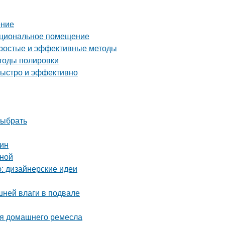
ение
нкциональное помещение
 простые и эффективные методы
етоды полировки
быстро и эффективно
выбрать
тин
иной
ю: дизайнерские идеи
шней влаги в подвале
ля домашнего ремесла