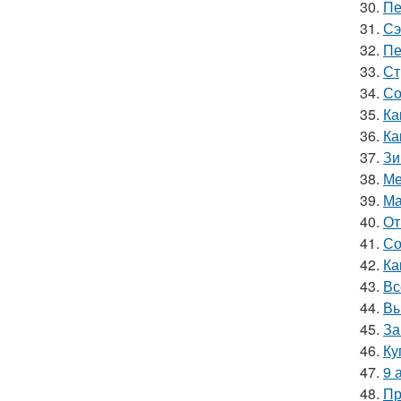
30.
Пе
31.
Сэ
32.
Пе
33.
Ст
34.
Со
35.
Ка
36.
Ка
37.
Зи
38.
Ме
39.
Ма
40.
От
41.
Со
42.
Ка
43.
Вс
44.
Вы
45.
За
46.
Ку
47.
9 
48.
Пр