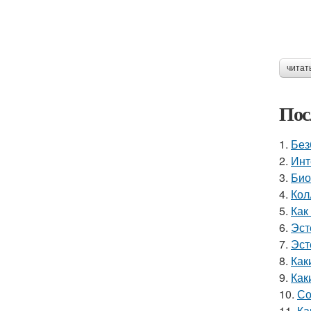
читат
Пос
1.
Без
2.
Инт
3.
Био
4.
Кол
5.
Как
6.
Эст
7.
Эст
8.
Как
9.
Как
10.
Со
11.
Ка