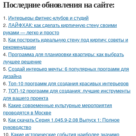
Последние обновления на сайте:
1.
Интерьеры фитнес-клубов и студий
2.
ЛАЙФХАК: как сделать кирпичную стену своими
руками — легко и просто
3.
Как построить идеальную стену под кирпич: советы и
рекомендации
4.
Программа для планировки квартиры: как выбрать
лучшее решение
5.
Создай интерьер мечты: 6 популярных программ для
дизайна
6.
Топ-10 программ для создания красивых интерьеров
7.
ТОП-12 программ для создания: лучшие инструменты
для вашего проекта
8.
Какие современные культурные мероприятия
проводятся в Москве
9.
Как скачать Серия 1.045.9-2.08 Выпуск 1: Полное
руководство
10.
Какие исторические события наиболее значимо