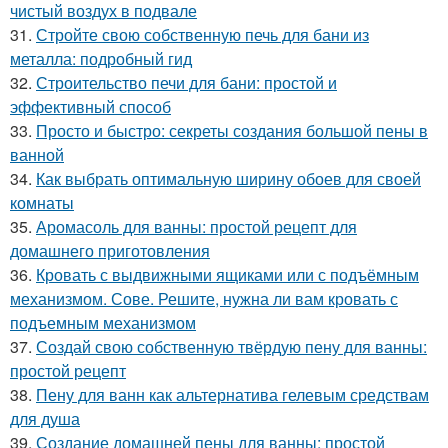
чистый воздух в подвале
31.
Стройте свою собственную печь для бани из
металла: подробный гид
32.
Строительство печи для бани: простой и
эффективный способ
33.
Просто и быстро: секреты создания большой пены в
ванной
34.
Как выбрать оптимальную ширину обоев для своей
комнаты
35.
Аромасоль для ванны: простой рецепт для
домашнего приготовления
36.
Кровать с выдвижными ящиками или с подъёмным
механизмом. Сове. Решите, нужна ли вам кровать с
подъемным механизмом
37.
Создай свою собственную твёрдую пену для ванны:
простой рецепт
38.
Пену для ванн как альтернатива гелевым средствам
для душа
39.
Создание домашней пены для ванны: простой