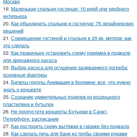
Москве
19.
Маленькая спальня-гостиная: 10 идей для удобного
интерьера
20.
Как объединить спальню и гостиную: 75 дизайнерских
решений
21.
Совмещение гостиной и спальни в 20 кв. метров: как
это сделать
22.
Как правильно установить схему приямка в подвале
для дренажного насоса
23.
Выбор насоса для осушения заливаемого погреба:
основные факторы
24.
Билеты группы Анимация в Коломне: все, что нужно
знать о концерте
25.
Создание удивительных поделок из воздушного
пластилина и бутылок
26.
Не пропустите концерты Бутырки в Санкт-
Петербурге: расписание
27.
Как построить схему вытяжки в гараже без подвала
28.
Как сделать печь для бани из трубы своими руками