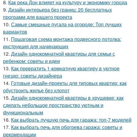
8.
Как река Дон влияет на культуру и экономику города
9.
Дизайн интерьера без границ: 20 бесплатных
программ для вашего проекта
10.
Самые смешные пугала на огороде: Топ лучших
вариантов
11.
Пошаговая схема монтажа подвесного потолка:
инструкция для начинающих
12.
Дизайн однокомнатной квартиры для семьи с
ребенком: советы и идеи
13.
Как превратить 1-комнатную квартиру в уютное
гнездо: советы дизайнера
14.
Готовые дизайн-проекты для типовых квартир: как
обустроить жилье без хлопот
15.
Дизайн однокомнатной квартиры в хрущевке: как
сделать небольшое пространство уютным и
функциональным
16.
Как выбрать лучшую печь для гаража: топ-7 моделей
17.
Как выбрать печь для обогрева гаража: советы и
рекомендации