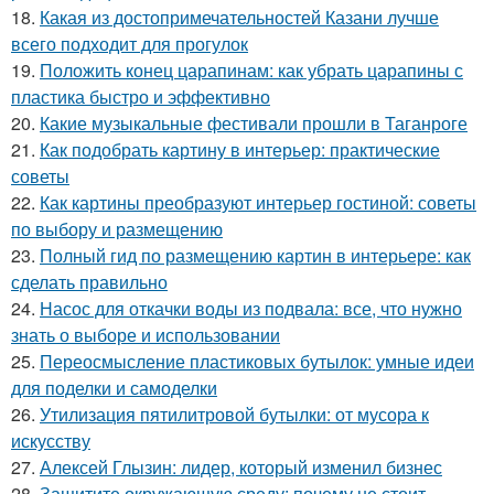
18.
Какая из достопримечательностей Казани лучше
всего подходит для прогулок
19.
Положить конец царапинам: как убрать царапины с
пластика быстро и эффективно
20.
Какие музыкальные фестивали прошли в Таганроге
21.
Как подобрать картину в интерьер: практические
советы
22.
Как картины преобразуют интерьер гостиной: советы
по выбору и размещению
23.
Полный гид по размещению картин в интерьере: как
сделать правильно
24.
Насос для откачки воды из подвала: все, что нужно
знать о выборе и использовании
25.
Переосмысление пластиковых бутылок: умные идеи
для поделки и самоделки
26.
Утилизация пятилитровой бутылки: от мусора к
искусству
27.
Алексей Глызин: лидер, который изменил бизнес
28.
Защитите окружающую среду: почему не стоит