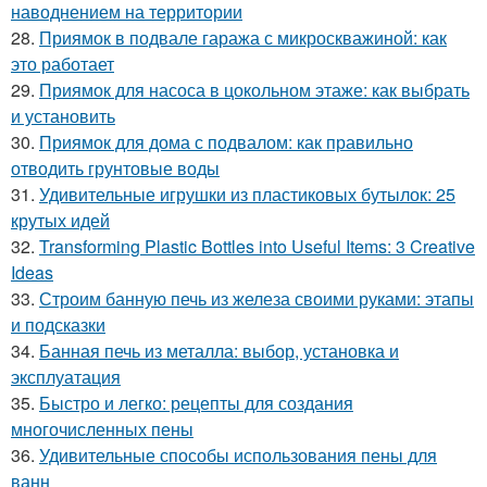
наводнением на территории
28.
Приямок в подвале гаража с микроскважиной: как
это работает
29.
Приямок для насоса в цокольном этаже: как выбрать
и установить
30.
Приямок для дома с подвалом: как правильно
отводить грунтовые воды
31.
Удивительные игрушки из пластиковых бутылок: 25
крутых идей
32.
Transforming Plastic Bottles into Useful Items: 3 Creative
Ideas
33.
Строим банную печь из железа своими руками: этапы
и подсказки
34.
Банная печь из металла: выбор, установка и
эксплуатация
35.
Быстро и легко: рецепты для создания
многочисленных пены
36.
Удивительные способы использования пены для
ванн