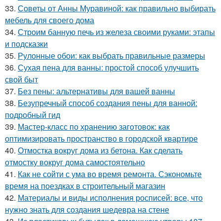
33.
Советы от Анны Муравиной: как правильно выбирать
мебель для своего дома
34.
Строим банную печь из железа своими руками: этапы
и подсказки
35.
Рулонные обои: как выбрать правильные размеры
36.
Сухая пена для ванны: простой способ улучшить
свой быт
37.
Без пены: альтернативы для вашей ванны
38.
Безупречный способ создания пены для ванной:
подробный гид
39.
Мастер-класс по хранению заготовок: как
оптимизировать пространство в городской квартире
40.
Отмостка вокруг дома из бетона. Как сделать
отмостку вокруг дома самостоятельно
41.
Как не сойти с ума во время ремонта. Сэкономьте
время на поездках в строительный магазин
42.
Материалы и виды исполнения росписей: все, что
нужно знать для создания шедевра на стене