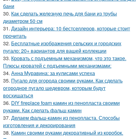
бани
30.
Как сделать железную печь для бани из трубы
диаметром 50 см
31.
Дизайн интерьера: 10 бестселлеров, которые стоит
прочитать
32.
Бесплатные изображения сельских и городских
пугало: 20+ вариантов для вашей коллекции
33.
Кровать с подъемным механизмом, что это такое.
Плюсы кроватей с подъемными механизмами:
34.
Анна Муравина: за кулисами успеха
35.
Пугало для огорода своими руками. Как сделать
огородное пугало шедевром, которым будут
восхищаться
36.
DIY fireplace foam камин из пенопласта своими
руками. Как сделать фальш камин
37.
Делаем фальш-камин из пенопласта. Способы
изготовления и декорирования
38.
Камин своими руками декоративный из коробок.