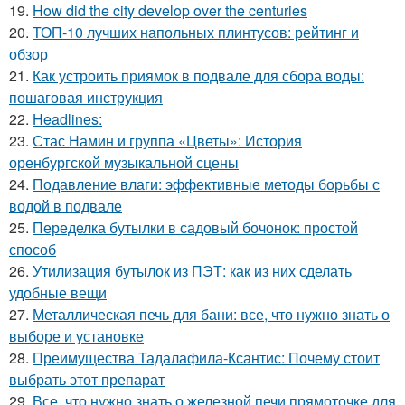
19.
How did the city develop over the centuries
20.
ТОП-10 лучших напольных плинтусов: рейтинг и
обзор
21.
Как устроить приямок в подвале для сбора воды:
пошаговая инструкция
22.
Headlines:
23.
Стас Намин и группа «Цветы»: История
оренбургской музыкальной сцены
24.
Подавление влаги: эффективные методы борьбы с
водой в подвале
25.
Переделка бутылки в садовый бочонок: простой
способ
26.
Утилизация бутылок из ПЭТ: как из них сделать
удобные вещи
27.
Металлическая печь для бани: все, что нужно знать о
выборе и установке
28.
Преимущества Тадалафила-Ксантис: Почему стоит
выбрать этот препарат
29.
Все, что нужно знать о железной печи прямоточке для