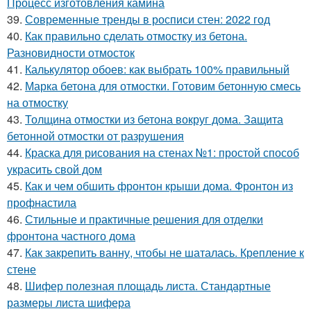
Процесс изготовления камина
39.
Современные тренды в росписи стен: 2022 год
40.
Как правильно сделать отмостку из бетона.
Разновидности отмосток
41.
Калькулятор обоев: как выбрать 100% правильный
42.
Марка бетона для отмостки. Готовим бетонную смесь
на отмостку
43.
Толщина отмостки из бетона вокруг дома. Защита
бетонной отмостки от разрушения
44.
Краска для рисования на стенах №1: простой способ
украсить свой дом
45.
Как и чем обшить фронтон крыши дома. Фронтон из
профнастила
46.
Стильные и практичные решения для отделки
фронтона частного дома
47.
Как закрепить ванну, чтобы не шаталась. Крепление к
стене
48.
Шифер полезная площадь листа. Стандартные
размеры листа шифера