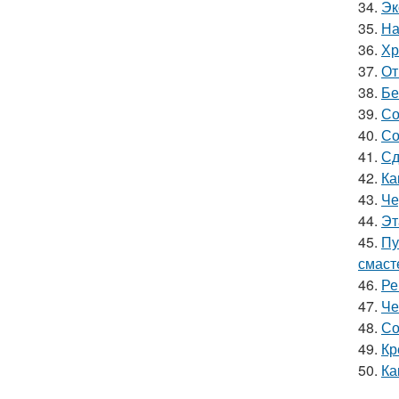
34.
Эк
35.
На
36.
Хр
37.
От
38.
Бе
39.
Со
40.
Со
41.
Сд
42.
Ка
43.
Че
44.
Эт
45.
Пу
смаст
46.
Ре
47.
Че
48.
Со
49.
Кр
50.
Ка