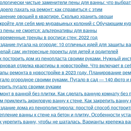
ологически чистые заменители пены для ванны: что выбрат
доело пахать на ремонт: как справиться с этим
анение овощей в квартире. Сколько хранить овощи
кройте для себя мир муравьиных колоний с Обучающим ку
з пены не смоется: альтернативы для ванны
временные тренды в росписи стен: 2022 год
здание пугала на огороде: 10 отличных идей для защиты в
елай сам: интересные проекты для детей и родителей
к построить дом из пенопласта своими руками. Нужный инс
рновая отделка квартиры в новостройке. Что включает в се
апы ремонта в новостройке в 2023 году. Планирование ре
гало огородное своими руками. Пугало в сад — 140 фото и 
ерить пугало своими руками
монт в ванной без плитки. Как сделать ванную комнату без 
м приклеить акриловую ванну к стене. Как закрепить ванну 
здание дома из пенополистирола: простой способ построит
епление ванны к стене на бетон и плитку. Особенности ус
к укрепить ванну, чтобы не шаталась. Варианты крепежа ва