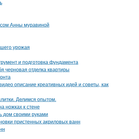
ь
рсом Анны муравиной
ашего урожая
трумент и подготовка фундамента
бя черновая отделка квартиры
монта
видео описание креативных идей и советы, как
плитки. Делимся опытом.
на ножках к стене
ь дом своими руками
тановки пристенных акриловых ванн
нн