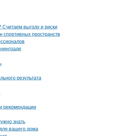
 Считаем выгоду и риски
йн спортивных пространств
ессионалов
ининграде
ь
льного результата
а
 и рекомендации
нужно знать
 для вашего дома
вить