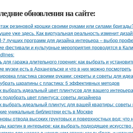
ледние обновления на сайте:
таж резиновой крошки своими руками или силами бригады?
ущее уже здесь. Как виртуальная реальность изменит диза
-7 лучших программ для дизайна интерьера – выбор проф
ие фестивали и культурные мероприятия проводятся в Кал
dlines:
ь для гаража длительного горения: как выбрать и установит
ие музеи есть в Архангельске и что в них можно посмотреть
ировка пластика своими руками: секреты и советы для идеа
 убрать царапины с пластика: 5 эффективных методов
к выбрать идеальный цвет плинтусов для вашего интерьер
к подобрать цвет плинтуса: советы дизайнера
к выбрать идеальный плинтус для вашей квартиры: советы
кие уникальные библиотеки есть в Москве
новы отвода высоких грунтовых и поверхностных вод: что 
ды картин в интерьере: как выбрать подходящее искусство
иямок для насоса в цокольном этаже: как выбрать и устано