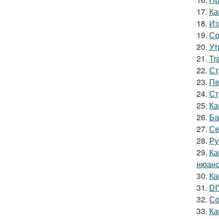
17.
Ка
18.
Из
19.
Со
20.
Ут
21.
Tr
22.
Ст
23.
Пе
24.
Ст
25.
Ка
26.
Ба
27.
Се
28.
Ру
29.
Ка
нюанс
30.
Ка
31.
DI
32.
Со
33.
Ка