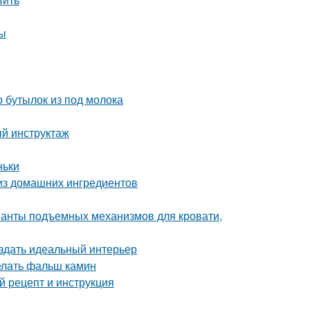
ты
 бутылок из под молока
й инструктаж
ньки
 из домашних ингредиентов
ианты подъемных механизмов для кровати,
оздать идеальный интерьер
делать фальш камин
 рецепт и инструкция