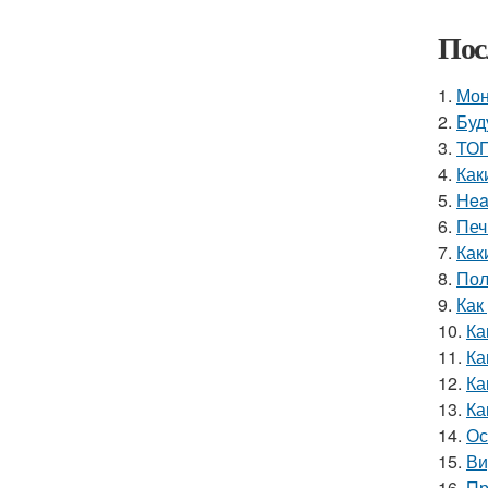
Пос
1.
Мон
2.
Буд
3.
ТОП
4.
Как
5.
Hea
6.
Печ
7.
Как
8.
Пол
9.
Как
10.
Ка
11.
Ка
12.
Ка
13.
Ка
14.
Ос
15.
Ви
16.
Пр