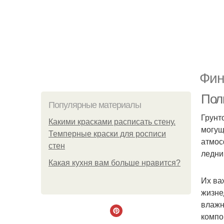
Фин
Пол
Популярные материалы
Грунт
Какими красками расписать стену.
могущ
Темперные краски для росписи
атмос
стен
ледни
Какая кухня вам больше нравится?
Их ва
жизне
влажн
компо