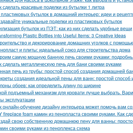
к сделать красивые поделки из бутылки 1 литра
 пластиковых бутылок в домашний интерьер: идеи и рецеп
здавайте уникальные поделки из пластиковых бутылок
илизация бутылок из ПЭТ: как из них сделать удобные вещи
ansforming Plastic Bottles into Useful Items: 3 Creative Ideas
роительство и декорирование домашних уголков с помощью
нопласт и плиты: идеальный союз для строительства дома
роим самую мощную банную печь своими руками: подробны
к сделать металлическую печь для бани своими руками
нная печь из трубы: простой способ создания домашней ба
креты создания идеальной пены для ванн: простой способ
лоны обоев: как определить длину по ширине
кой подъемный механизм для кровати лучше выбрать. Вар
ы эксплуатации
к онлайн-обучение дизайну интерьера может помочь вам с
Y fireplace foam камин из пенопласта своими руками. Как с
здай свою собственную домашнюю пену для ванны: простой
мин своими руками из пеноплекса схема