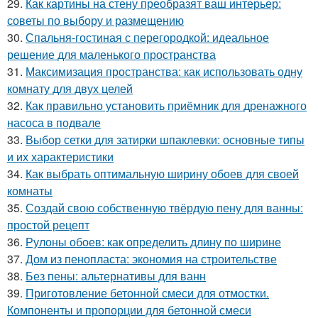
29.
Как картины на стену преобразят ваш интерьер:
советы по выбору и размещению
30.
Спальня-гостиная с перегородкой: идеальное
решение для маленького пространства
31.
Максимизация пространства: как использовать одну
комнату для двух целей
32.
Как правильно установить приёмник для дренажного
насоса в подвале
33.
Выбор сетки для затирки шпаклевки: основные типы
и их характеристики
34.
Как выбрать оптимальную ширину обоев для своей
комнаты
35.
Создай свою собственную твёрдую пену для ванны:
простой рецепт
36.
Рулоны обоев: как определить длину по ширине
37.
Дом из пенопласта: экономия на строительстве
38.
Без пены: альтернативы для ванн
39.
Приготовление бетонной смеси для отмостки.
Компоненты и пропорции для бетонной смеси