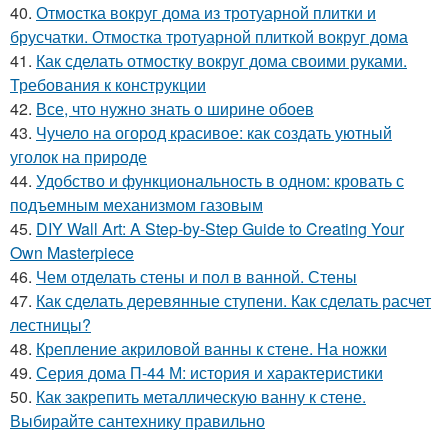
40.
Отмостка вокруг дома из тротуарной плитки и
брусчатки. Отмостка тротуарной плиткой вокруг дома
41.
Как сделать отмостку вокруг дома своими руками.
Требования к конструкции
42.
Все, что нужно знать о ширине обоев
43.
Чучело на огород красивое: как создать уютный
уголок на природе
44.
Удобство и функциональность в одном: кровать с
подъемным механизмом газовым
45.
DIY Wall Art: A Step-by-Step Guide to Creating Your
Own Masterpiece
46.
Чем отделать стены и пол в ванной. Стены
47.
Как сделать деревянные ступени. Как сделать расчет
лестницы?
48.
Крепление акриловой ванны к стене. На ножки
49.
Серия дома П-44 М: история и характеристики
50.
Как закрепить металлическую ванну к стене.
Выбирайте сантехнику правильно