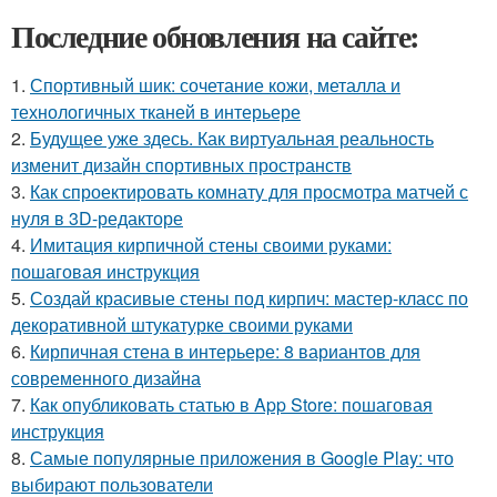
Последние обновления на сайте:
1.
Спортивный шик: сочетание кожи, металла и
технологичных тканей в интерьере
2.
Будущее уже здесь. Как виртуальная реальность
изменит дизайн спортивных пространств
3.
Как спроектировать комнату для просмотра матчей с
нуля в 3D-редакторе
4.
Имитация кирпичной стены своими руками:
пошаговая инструкция
5.
Создай красивые стены под кирпич: мастер-класс по
декоративной штукатурке своими руками
6.
Кирпичная стена в интерьере: 8 вариантов для
современного дизайна
7.
Как опубликовать статью в App Store: пошаговая
инструкция
8.
Самые популярные приложения в Google Play: что
выбирают пользователи