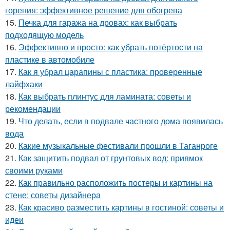
горения: эффективное решение для обогрева
15.
Печка для гаража на дровах: как выбрать
подходящую модель
16.
Эффективно и просто: как убрать потёртости на
пластике в автомобиле
17.
Как я убрал царапины с пластика: проверенные
лайфхаки
18.
Как выбрать плинтус для ламината: советы и
рекомендации
19.
Что делать, если в подвале частного дома появилась
вода
20.
Какие музыкальные фестивали прошли в Таганроге
21.
Как защитить подвал от грунтовых вод: приямок
своими руками
22.
Как правильно расположить постеры и картины на
стене: советы дизайнера
23.
Как красиво разместить картины в гостиной: советы и
идеи