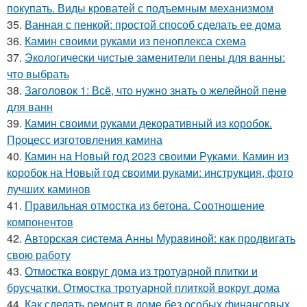
покупать. Виды кроватей с подъемным механизмом
35.
Ванная с пенкой: простой способ сделать ее дома
36.
Камин своими руками из пеноплекса схема
37.
Экологически чистые заменители пены для ванны:
что выбрать
38.
Заголовок 1: Всё, что нужно знать о желейной пенe
для ванн
39.
Камин своими руками декоративный из коробок.
Процесс изготовления камина
40.
Камин на Новый год 2023 своими Руками. Камин из
коробок на Новый год своими руками: инструкция, фото
лучших каминов
41.
Правильная отмостка из бетона. Соотношение
компонентов
42.
Авторская система Анны Муравиной: как продвигать
свою работу
43.
Отмостка вокруг дома из тротуарной плитки и
брусчатки. Отмостка тротуарной плиткой вокруг дома
44.
Как сделать ремонт в доме без особых финансовых