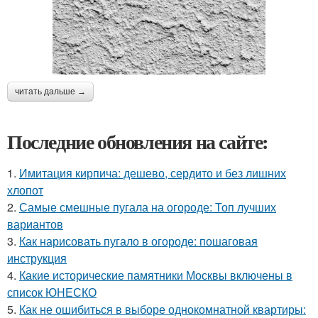
читать дальше →
Последние обновления на сайте:
1.
Имитация кирпича: дешево, сердито и без лишних
хлопот
2.
Самые смешные пугала на огороде: Топ лучших
вариантов
3.
Как нарисовать пугало в огороде: пошаговая
инструкция
4.
Какие исторические памятники Москвы включены в
список ЮНЕСКО
5.
Как не ошибиться в выборе однокомнатной квартиры: