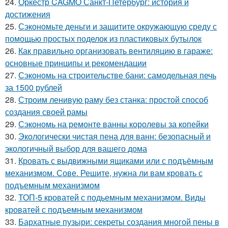
24.
Оркестр CAGMO Санкт-Петербург: история и
достижения
25.
Сэкономьте деньги и защитите окружающую среду с
помощью простых поделок из пластиковых бутылок
26.
Как правильно организовать вентиляцию в гараже:
основные принципы и рекомендации
27.
Сэкономь на строительстве бани: самодельная печь
за 1500 рублей
28.
Строим ленивую раму без станка: простой способ
создания своей рамы
29.
Сэкономь на ремонте ванны королевы за копейки
30.
Экологически чистая пена для ванн: безопасный и
экологичный выбор для вашего дома
31.
Кровать с выдвижными ящиками или с подъёмным
механизмом. Сове. Решите, нужна ли вам кровать с
подъемным механизмом
32.
ТОП-5 кроватей с подьемным механизмом. Виды
кроватей с подъемным механизмом
33.
Бархатные пузыри: секреты создания многой пены в