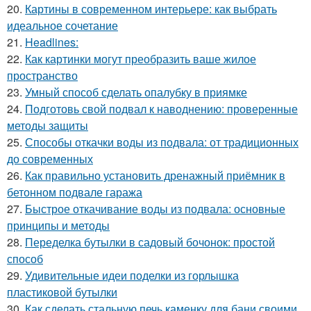
20.
Картины в современном интерьере: как выбрать
идеальное сочетание
21.
Headlines:
22.
Как картинки могут преобразить ваше жилое
пространство
23.
Умный способ сделать опалубку в приямке
24.
Подготовь свой подвал к наводнению: проверенные
методы защиты
25.
Способы откачки воды из подвала: от традиционных
до современных
26.
Как правильно установить дренажный приёмник в
бетонном подвале гаража
27.
Быстрое откачивание воды из подвала: основные
принципы и методы
28.
Переделка бутылки в садовый бочонок: простой
способ
29.
Удивительные идеи поделки из горлышка
пластиковой бутылки
30.
Как сделать стальную печь каменку для бани своими