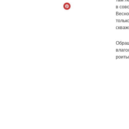
в сов
Весно
тольк
скваж
Обращ
влаго
роить