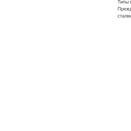
Типы 
Прежд
сталк