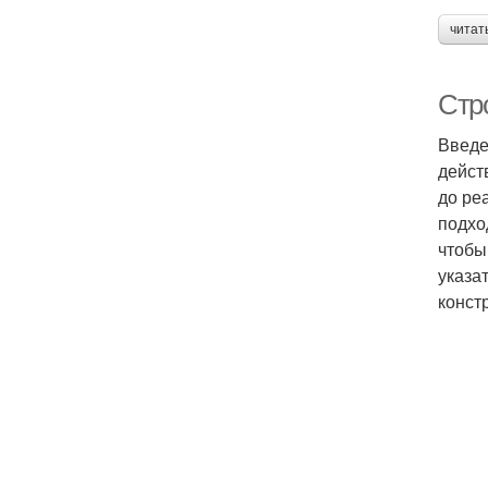
читат
Стро
Введе
дейст
до ре
подхо
чтобы
указа
конст