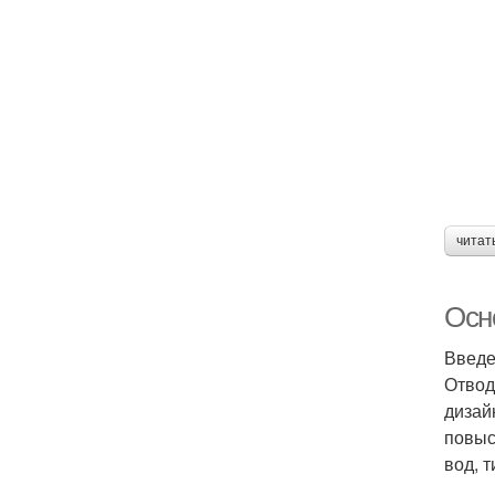
читат
Осн
Введ
Отвод
дизай
повыс
вод, 