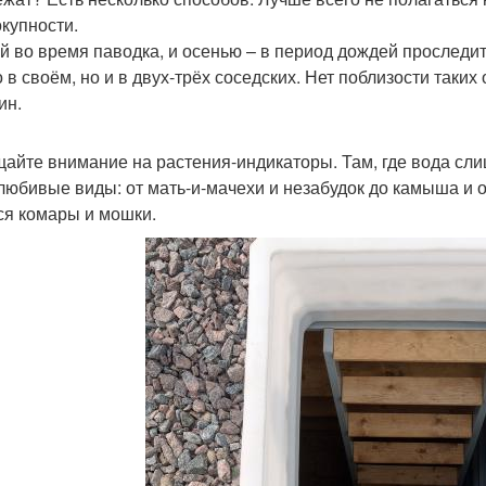
окупности.
й во время паводка, и осенью – в период дождей проследит
о в своём, но и в двух-трёх соседских. Нет поблизости так
ин.
айте внимание на растения-индикаторы. Там, где вода сли
любивые виды: от мать-и-мачехи и незабудок до камыша и 
ся комары и мошки.