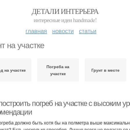
ДЕТАЛИ ИНТЕРЬЕРА
интересные идеи handmade!
главная
новости
статьи
нт на участке
Погреба на
д на участке
Грунт в месте
участке
построить погреб на участке с высоким у
омендации
огреба должно быть хотя бы на полметра выше максимальног
ежат? Есть несколько способов. Лучше всего не полагаться 