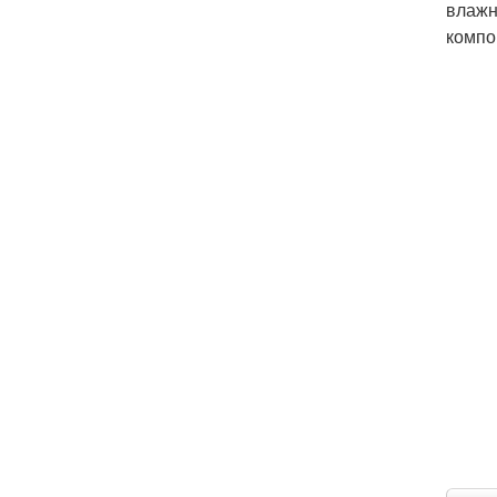
влажн
компо