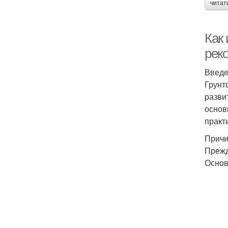
читат
Как 
рек
Введ
Грунт
разви
основ
практ
Причи
Прежд
Основ