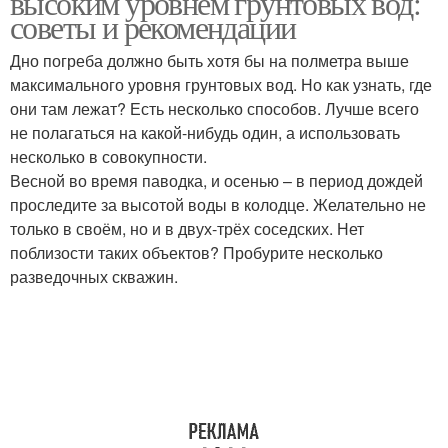
высоким уровнем грунтовых вод:
советы и рекомендации
Дно погреба должно быть хотя бы на полметра выше
максимального уровня грунтовых вод. Но как узнать, где
Погреба в условиях
Постройки на участке
они там лежат? Есть несколько способов. Лучше всего
не полагаться на какой-нибудь один, а использовать
несколько в совокупности.
Весной во время паводка, и осенью – в период дождей
Влажность в погребе
Безопасность в погребе
проследите за высотой воды в колодце. Желательно не
только в своём, но и в двух-трёх соседских. Нет
поблизости таких объектов? Пробурите несколько
разведочных скважин.
Погреб на даче
Требования к погребам
Будущий погреб
Кирпичный погреб