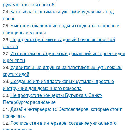
руками: простой способ
24.
Как выбрать оптимальную глубину для ямы под
насос
25.
Быстрое откачивание воды из подвала: основные
принципы и методы
26.
Переделка бутылки в садовый бочонок: простой
способ
27.
Из пластиковых бутылок в домашний интерьер: идеи
и рецепты
28.
Удивительные игрушки из пластиковых бутылок: 25
крутых идей
29.
Создание игр из пластиковых бутылок: простые
инструкции для домашнего ремесла
30.
Не пропустите концерты Бутырки в Санкт-
Петербурге: расписание
31.
Дизайн интерьера: 10 бестселлеров, которые стоит
прочитать
32.
Роспись стен в интерьере: создание уникального
пространства