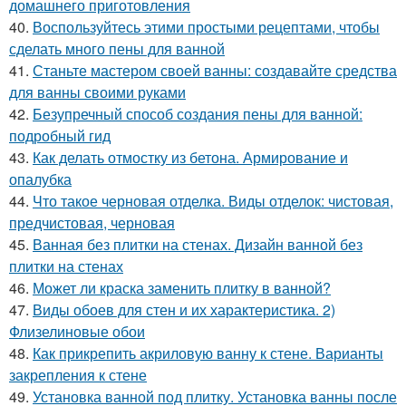
домашнего приготовления
40.
Воспользуйтесь этими простыми рецептами, чтобы
сделать много пены для ванной
41.
Станьте мастером своей ванны: создавайте средства
для ванны своими руками
42.
Безупречный способ создания пены для ванной:
подробный гид
43.
Как делать отмостку из бетона. Армирование и
опалубка
44.
Что такое черновая отделка. Виды отделок: чистовая,
предчистовая, черновая
45.
Ванная без плитки на стенах. Дизайн ванной без
плитки на стенах
46.
Может ли краска заменить плитку в ванной?
47.
Виды обоев для стен и их характеристика. 2)
Флизелиновые обои
48.
Как прикрепить акриловую ванну к стене. Варианты
закрепления к стене
49.
Установка ванной под плитку. Установка ванны после