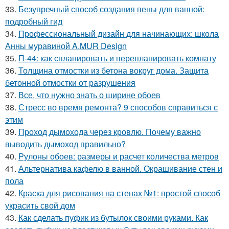
33.
Безупречный способ создания пены для ванной:
подробный гид
34.
Профессиональный дизайн для начинающих: школа
Анны муравиной A.MUR Design
35.
П-44: как спланировать и перепланировать комнату
36.
Толщина отмостки из бетона вокруг дома. Защита
бетонной отмостки от разрушения
37.
Все, что нужно знать о ширине обоев
38.
Стресс во время ремонта? 9 способов справиться с
этим
39.
Проход дымохода через кровлю. Почему важно
выводить дымоход правильно?
40.
Рулоны обоев: размеры и расчет количества метров
41.
Альтернатива кафелю в ванной. Окрашивание стен и
пола
42.
Краска для рисования на стенах №1: простой способ
украсить свой дом
43.
Как сделать пуфик из бутылок своими руками. Как