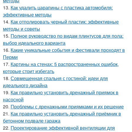
методы
13.
Как удалить царапины с пластика автомобиля:
эффективные методы
14.
Как отполировать черный пластик: эффективные
методы и советы
15.
Полное руководство по видам плинтусов для пола:
выбор идеального варианта
16.
Какие уникальные события и фестивали проходят в
Перми
17.
Картины на стенах: 5 распространенных ошибок,
которые стоит избегать
18.
Совмещенная спальня с гостиной: идеи для
идеального дизайна
19.
Как правильно установить дренажный приямок в
насосной
20.
Проблемы с дренажными приямками и их решение
21.
Как правильно установить дренажный приёмник в
бетонном подвале гаража
22.
Проектирование эффективной вентиляции для