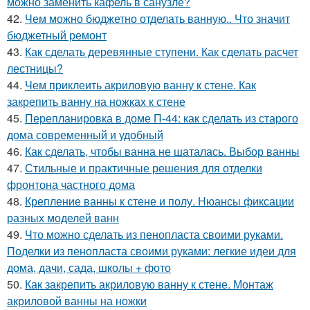
можно заменить кафель в санузле?
42.
Чем можно бюджетно отделать ванную.. Что значит
бюджетный ремонт
43.
Как сделать деревянные ступени. Как сделать расчет
лестницы?
44.
Чем приклеить акриловую ванну к стене. Как
закрепить ванну на ножках к стене
45.
Перепланировка в доме П-44: как сделать из старого
дома современный и удобный
46.
Как сделать, чтобы ванна не шаталась. Выбор ванны
47.
Стильные и практичные решения для отделки
фронтона частного дома
48.
Крепление ванны к стене и полу. Нюансы фиксации
разных моделей ванн
49.
Что можно сделать из пенопласта своими руками.
Поделки из пенопласта своими руками: легкие идеи для
дома, дачи, сада, школы + фото
50.
Как закрепить акриловую ванну к стене. Монтаж
акриловой ванны на ножки