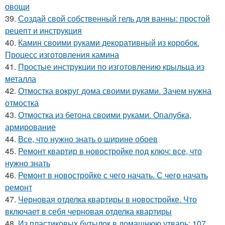
овощи
39.
Создай свой собственный гель для ванны: простой
рецепт и инструкция
40.
Камин своими руками декоративный из коробок.
Процесс изготовления камина
41.
Простые инструкции по изготовлению крыльца из
металла
42.
Отмостка вокруг дома своими руками. Зачем нужна
отмостка
43.
Отмостка из бетона своими руками. Опалубка,
армирование
44.
Все, что нужно знать о ширине обоев
45.
Ремонт квартир в новостройке под ключ: все, что
нужно знать
46.
Ремонт в новостройке с чего начать. С чего начать
ремонт
47.
Черновая отделка квартиры в новостройке. Что
включает в себя черновая отделка квартиры
48.
Из пластиковых бутылок в домашнюю утварь: 107