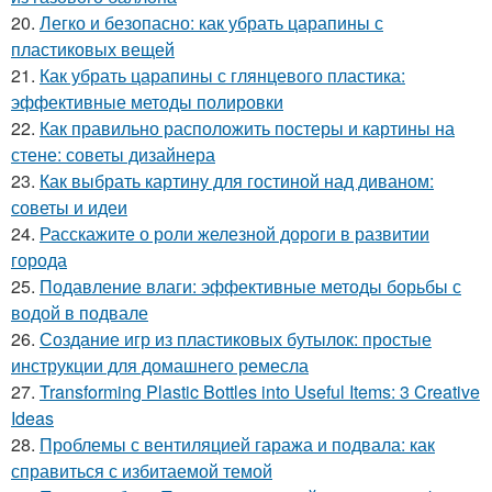
20.
Легко и безопасно: как убрать царапины с
пластиковых вещей
21.
Как убрать царапины с глянцевого пластика:
эффективные методы полировки
22.
Как правильно расположить постеры и картины на
стене: советы дизайнера
23.
Как выбрать картину для гостиной над диваном:
советы и идеи
24.
Расскажите о роли железной дороги в развитии
города
25.
Подавление влаги: эффективные методы борьбы с
водой в подвале
26.
Создание игр из пластиковых бутылок: простые
инструкции для домашнего ремесла
27.
Transforming Plastic Bottles into Useful Items: 3 Creative
Ideas
28.
Проблемы с вентиляцией гаража и подвала: как
справиться с избитаемой темой