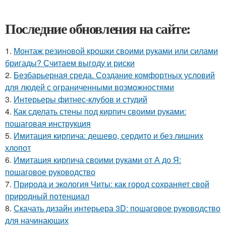
Последние обновления на сайте:
1.
Монтаж резиновой крошки своими руками или силами
бригады? Считаем выгоду и риски
2.
Безбарьерная среда. Создание комфортных условий
для людей с ограниченными возможностями
3.
Интерьеры фитнес-клубов и студий
4.
Как сделать стены под кирпич своими руками:
пошаговая инструкция
5.
Имитация кирпича: дешево, сердито и без лишних
хлопот
6.
Имитация кирпича своими руками от А до Я:
пошаговое руководство
7.
Природа и экология Читы: как город сохраняет свой
природный потенциал
8.
Скачать дизайн интерьера 3D: пошаговое руководство
для начинающих