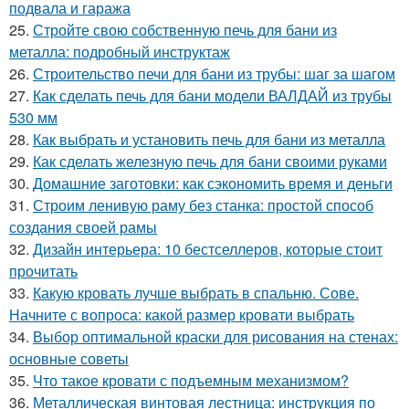
подвала и гаража
25.
Стройте свою собственную печь для бани из
металла: подробный инструктаж
26.
Строительство печи для бани из трубы: шаг за шагом
27.
Как сделать печь для бани модели ВАЛДАЙ из трубы
530 мм
28.
Как выбрать и установить печь для бани из металла
29.
Как сделать железную печь для бани своими руками
30.
Домашние заготовки: как сэкономить время и деньги
31.
Строим ленивую раму без станка: простой способ
создания своей рамы
32.
Дизайн интерьера: 10 бестселлеров, которые стоит
прочитать
33.
Какую кровать лучше выбрать в спальню. Сове.
Начните с вопроса: какой размер кровати выбрать
34.
Выбор оптимальной краски для рисования на стенах:
основные советы
35.
Что такое кровати с подъемным механизмом?
36.
Металлическая винтовая лестница: инструкция по