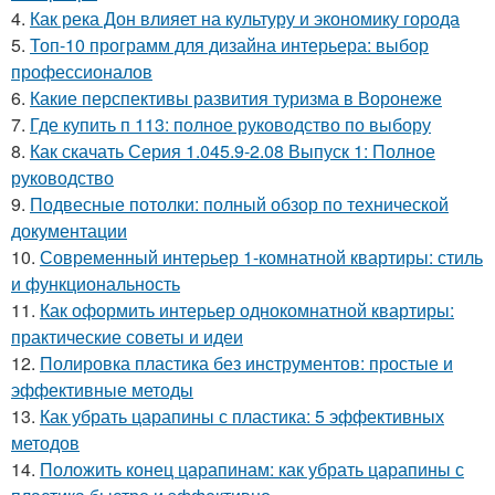
4.
Как река Дон влияет на культуру и экономику города
5.
Топ-10 программ для дизайна интерьера: выбор
профессионалов
6.
Какие перспективы развития туризма в Воронеже
7.
Где купить п 113: полное руководство по выбору
8.
Как скачать Серия 1.045.9-2.08 Выпуск 1: Полное
руководство
9.
Подвесные потолки: полный обзор по технической
документации
10.
Современный интерьер 1-комнатной квартиры: стиль
и функциональность
11.
Как оформить интерьер однокомнатной квартиры:
практические советы и идеи
12.
Полировка пластика без инструментов: простые и
эффективные методы
13.
Как убрать царапины с пластика: 5 эффективных
методов
14.
Положить конец царапинам: как убрать царапины с