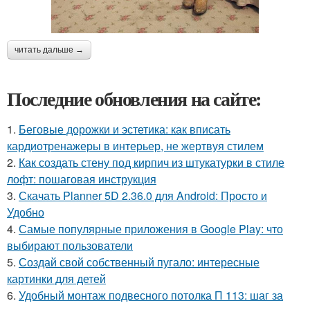
читать дальше →
Последние обновления на сайте:
1.
Беговые дорожки и эстетика: как вписать
кардиотренажеры в интерьер, не жертвуя стилем
2.
Как создать стену под кирпич из штукатурки в стиле
лофт: пошаговая инструкция
3.
Скачать Planner 5D 2.36.0 для Android: Просто и
Удобно
4.
Самые популярные приложения в Google Play: что
выбирают пользователи
5.
Создай свой собственный пугало: интересные
картинки для детей
6.
Удобный монтаж подвесного потолка П 113: шаг за