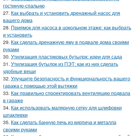
гостиную-спальню
27.
Как выбрать и установить дренажный насос для
вашего дома
28.
Приямок для насоса в цокольном этаже: как выбрать
и установить
29.
Как сделать дренажную яму в подвале дома своими
руками
30.
Утилизация пластиковых бутылок: идеи для сада
31.
Утилизация бутылок из ПЭТ: как из них сделать
удобные вещи
32.
Улучшите безопасность и функциональность вашего
гаража с помощью этой вытяжки
33.
Как правильно спроектировать вентиляцию подвала
в гараже
34.
Как использовать малярную сетку для шлифовки
шпаклевки
35.
Как сделать банную печь из кирпича и металла
своими руками