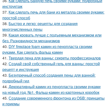
36.
Как сделать банную печь своими руками: подробный
инструктаж
37.
Как сделать печь для бани из металла своими руками:
простой способ
38.
Быстро и легко: рецепты для создания
многочисленных пены
39.
Какая кровать лучше с подъемным механизмом или
без. Разновидности механизмов
40.
DIY fireplace foam камин из пенопласта своими
руками. Как сделать фальш камин
41.
Твердая пена для ванны: секреты профессионалов
42.
Создай свой собственный гель для ванны: простой
рецепт и инструкция
43.
Безупречный способ создания пены для ванной:
подробный гид
44.
Декоративный камин из пенопласта своими руками
на новый год. №1. Фальш-камин из картонных коробок
45.
Создание современного фронтона из OSB: принципы
и приемы