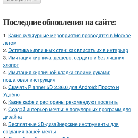
Последние обновления на сайте:
1.
Какие культурные мероприятия проводятся в Москве
летом
2.
Эстетика кирпичных стен: как вписать их в интерьер
3.
Имитация кирпича: дешево, сердито и без лишних
хлопот
4.
Имитация кирпичной кладки своими руками:
пошаговая инструкция
5.
Скачать Planner 5D 2.36.0 для Android: Просто и
Удобно
6.
Какие кафе и рестораны рекомендуют посетить
7.
Создай интерьер мечты: 6 популярных программ для
дизайна
8.
Бесплатные 3D-дизайнерские инструменты для
создания вашей мечты