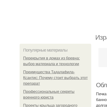
Изр
Популярные материалы
Перекрытия в домах из бревна:
выбор материала и технологии
Преимущества Тадалафила-
Ксантис: Почему стоит выбрать этот
препарат
Обл
Профессиональные секреты
Печка
военного юриста
банно
долго
Проекты крыльца загородного