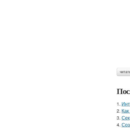
читат
Пос
1.
Инт
2.
Как
3.
Сек
4.
Соз