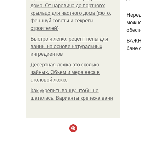
дома. От царевича до портного:
крыльцо для частного дома (фото,
Неред
фен-шуй советы и секреты
можно
строителей)
обесп
Быстро и легко: рецепт пены для
ВАЖНО
ванны на основе натуральных
бане 
ингредиентов
Десертная ложка это сколько
чайных. Объем и мера веса в
столовой ложке
Как укрепить ванну, чтобы не
шаталась. Варианты крепежа ванн