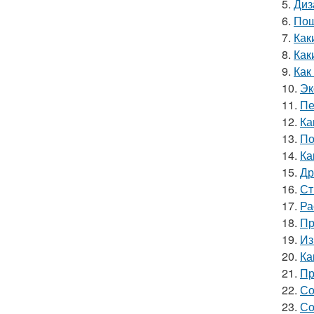
5.
Диз
6.
Пош
7.
Как
8.
Как
9.
Как
10.
Эк
11.
Пе
12.
Ка
13.
По
14.
Ка
15.
Др
16.
Ст
17.
Ра
18.
Пр
19.
Из
20.
Ка
21.
Пр
22.
Со
23.
Со