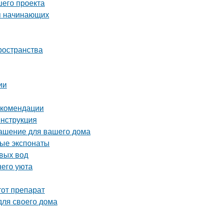
шего проекта
ля начинающих
ространства
ии
екомендации
инструкция
рашение для вашего дома
ные экспонаты
вых вод
него уюта
тот препарат
для своего дома