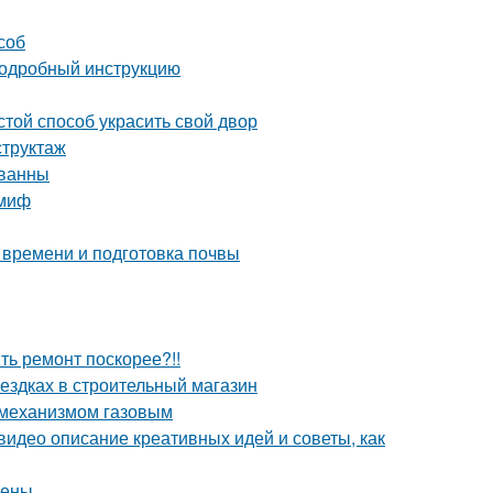
соб
 подробный инструкцию
той способ украсить свой двор
структаж
 ванны
 миф
 времени и подготовка почвы
ить ремонт поскорее?!!
оездках в строительный магазин
 механизмом газовым
видео описание креативных идей и советы, как
тены