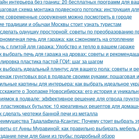
айн интерьера без границ: 20 бесплатных программ для ва
аговая схема монтажа подвесного потолка: инструкция д
ие современные сооружения можно посмотреть в городе
ие традиции и обычаи Москвы стоит узнать туристам
 сделать однушку просторной: советы по преобразованию п
ономичная печь для гаража: как сэкономить на отоплении
чь с плитой для гаража: Удобство и тепло в вашем гараже
к выбрать печь для гаража на дровах: советы и рекомендац
лировка пластика пастой ГОИ: шаг за шагом
к выбрать идеальный плинтус для вашего пола: советы и р
енаж грунтовых вод в подвале своими руками: пошаговая 
ильные картины для интерьера: как выбрать идеальное ук
сскажите о Зоопарке Новосибирска: его история и уникаль
иямок в подвале: эффективное решение для отвода грунто
 пластиковых бутылок: 10 креативных рецептов для домаш
к сделать чертежи банной печи из металла
еимущества Тадалафила-Ксантис: Почему стоит выбрать э
веты от Анны Муравиной: как правильно выбирать мебель 
здание печи для бани из трубы: подробный обзор