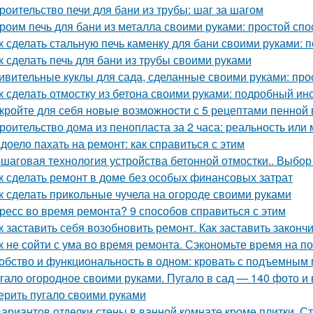
роительство печи для бани из трубы: шаг за шагом
роим печь для бани из металла своими руками: простой спо
к сделать стальную печь каменку для бани своими руками:
к сделать печь для бани из трубы своими руками
ивительные куклы для сада, сделанные своими руками: прос
к сделать отмостку из бетона своими руками: подробный ин
кройте для себя новые возможности с 5 рецептами пенной
роительство дома из пенопласта за 2 часа: реальность или
доело пахать на ремонт: как справиться с этим
шаговая технология устройства бетонной отмостки.. Выбор
к сделать ремонт в доме без особых финансовых затрат
к сделать прикольные чучела на огороде своими руками
ресс во время ремонта? 9 способов справиться с этим
к заставить себя возобновить ремонт. Как заставить законч
к не сойти с ума во время ремонта. Сэкономьте время на п
обство и функциональность в одном: кровать с подъемным
гало огородное своими руками. Пугало в сад — 140 фото и 
ерить пугало своими руками
вариантов отделки стены в ванной комнате кроме плитки. С