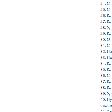
24.
Ст
25.
Ст
26.
Ка
27.
Ка
28.
Уд
29.
Ка
30.
От
31.
Ст
32.
На
33.
По
34.
Ка
35.
Ка
36.
Ст
37.
Ка
38.
Ка
39.
Уд
40.
Пу
смаст
41.
7 