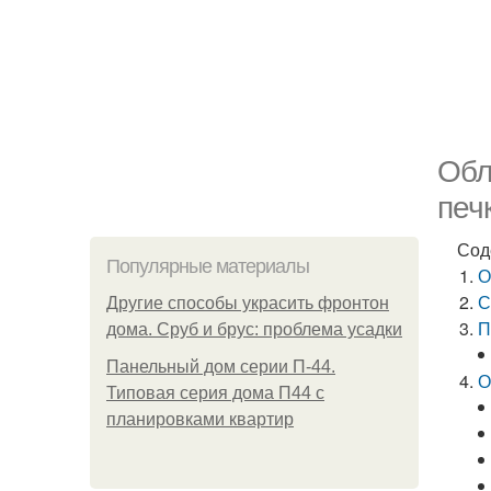
Обл
печ
Сод
Популярные материалы
О
С
Другие способы украсить фронтон
П
дома. Сруб и брус: проблема усадки
Панельный дом серии П-44.
О
Типовая серия дома П44 с
планировками квартир