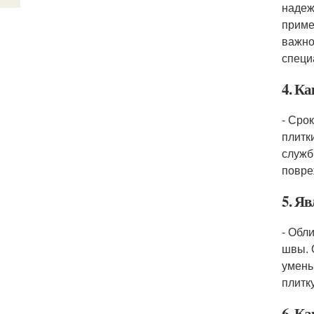
надеж
приме
важно
специ
4. Ка
- Сро
плитк
служб
повре
5. Яв
- Обл
швы. 
умень
плитк
6. Ка