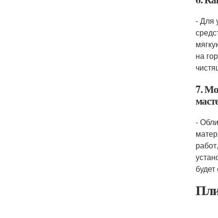
- Для
средс
мягку
на го
чистя
7. М
маст
- Обл
матер
работ
устан
будет
Пли