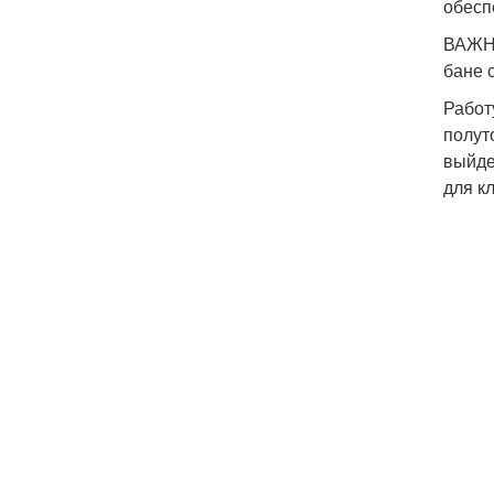
обесп
ВАЖНО
бане 
Работ
полут
выйде
для к