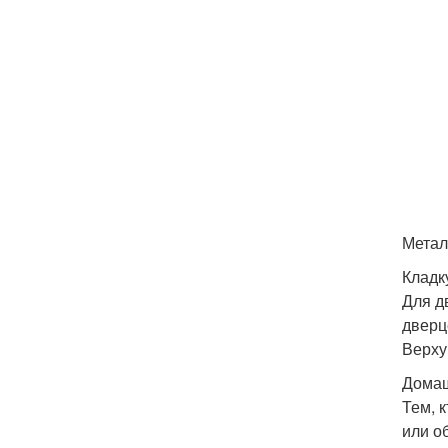
Метал
Кладк
Для д
дверц
Верху
Домаш
Тем, 
или о