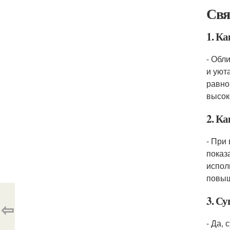
Свя
1. Ка
- Обл
и уют
равно
высок
2. К
- При
показ
испол
повыш
3. С
⇦
- Да,