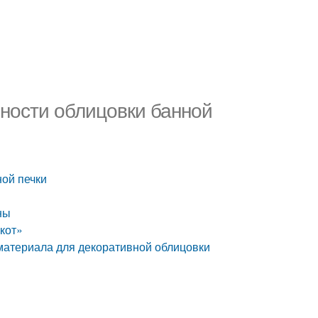
нности облицовки банной
ной печки
ны
кот»
 материала для декоративной облицовки