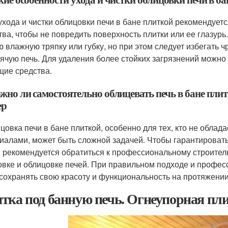
 ухода и чистки облицовки печи в бане плиткой рекомендует
тва, чтобы не повредить поверхность плитки или ее глазурь
ю влажную тряпку или губку, но при этом следует избегать 
рячую печь. Для удаления более стойких загрязнений можн
щие средства.
ожно ли самостоятельно облицевать печь в бане пли
ер
ицовка печи в бане плиткой, особенно для тех, кто не обла
иалами, может быть сложной задачей. Чтобы гарантироват
, рекомендуется обратиться к профессиональному строите
овке и облицовке печей. При правильном подходе и профес
 сохранять свою красоту и функциональность на протяжении
тка под банную печь. Огнеупорная пли