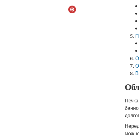
П
О
О
В
Обл
Печка
банно
долго
Неред
можно