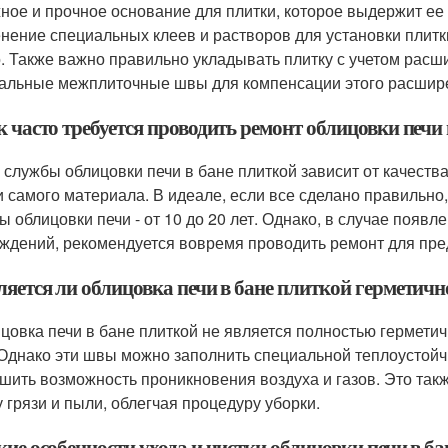
ное и прочное основание для плитки, которое выдержит ее 
нение специальных клеев и растворов для установки плитк
. Также важно правильно укладывать плитку с учетом расш
альные межплиточные швы для компенсации этого расшир
к часто требуется проводить ремонт облицовки печи
к службы облицовки печи в бане плиткой зависит от качества
и самого материала. В идеале, если все сделано правильно
ы облицовки печи - от 10 до 20 лет. Однако, в случае появ
ждений, рекомендуется вовремя проводить ремонт для пр
ляется ли облицовка печи в бане плиткой герметичн
ицовка печи в бане плиткой не является полностью герметич
Однако эти швы можно заполнить специальной теплоустойч
шить возможность проникновения воздуха и газов. Это такж
у грязи и пыли, облегчая процедуру уборки.
кие особенности ухода и чистки облицовки печи в б