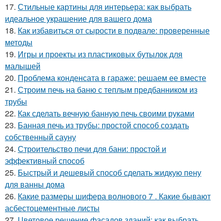
17.
Стильные картины для интерьера: как выбрать
идеальное украшение для вашего дома
18.
Как избавиться от сырости в подвале: проверенные
методы
19.
Игры и проекты из пластиковых бутылок для
малышей
20.
Проблема конденсата в гараже: решаем ее вместе
21.
Строим печь на баню с теплым предбанником из
трубы
22.
Как сделать вечную банную печь своими руками
23.
Банная печь из трубы: простой способ создать
собственный сауну
24.
Строительство печи для бани: простой и
эффективный способ
25.
Быстрый и дешевый способ сделать жидкую пену
для ванны дома
26.
Какие размеры шифера волнового 7 . Какие бывают
асбестоцементные листы
27.
Цветовое решение фасадов зданий: как выбрать