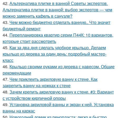
42.
Альтернатива плитке в ванной Советы экспертов.
Альтернатива плитке в ванной: выбор экспертов — чем
можно заменить кафель в санузле?
43.
Чем можно бюджетно отделать ванную.. Что значит
бюджетный ремонт
44.
Перепланировка квартир серии П44К: 10 вариантов,
которые стоит рассмотреть
45.
Как за два дня сделать удобное крыльцо. Делаем
крыльцо из дерева за один день: подробный мастер-
класс
46.
Крыльцо своими руками из дерева с навесом. Общие
рекомендации
47.
Чем приклеить акриловую ванну к стене. Как
закрепить ванну на ножках к стене
48.
Зачем крепить акриловую ванну к стене. #3: Вариант
с устройством кирпичной опоры
49.
Установка акриловой ванны и экран к ней. Установка
ванны на каркас
50.
Новогодний домик из пенопласта: легко и быстро