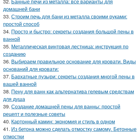
32.
Банные печи из металла: все варианты для
домашней бани
33.
Строим печь для бани из металла своими руками:
простой способ
34.
Просто и быстро: секреты создания большой пены в
ванной
35.
Металлическая винтовая лестница: инструкция по
созданию
36.
Выбираем правильное основание для кровати. Виды
оснований для кровати:
37.
Бархатные пузыри: секреты создания многой пены в
вашей ванной
38.
Пену для ванн как альтернатива гелевым средствам
для душа
39.
Создание домашней пены для ванны: простой
рецепт и полезные советы
40.
Картонный камин: экономия и стиль в одном
41.
Из бетона можно сделать отмостку самому. Бетонные
отмостки