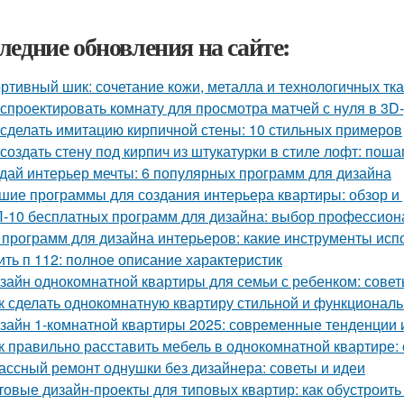
ледние обновления на сайте:
ртивный шик: сочетание кожи, металла и технологичных тк
 спроектировать комнату для просмотра матчей с нуля в 3D
 сделать имитацию кирпичной стены: 10 стильных примеров
 создать стену под кирпич из штукатурки в стиле лофт: пош
дай интерьер мечты: 6 популярных программ для дизайна
шие программы для создания интерьера квартиры: обзор и 
-10 бесплатных программ для дизайна: выбор профессион
 программ для дизайна интерьеров: какие инструменты ис
ить п 112: полное описание характеристик
зайн однокомнатной квартиры для семьи с ребенком: совет
к сделать однокомнатную квартиру стильной и функционал
зайн 1-комнатной квартиры 2025: современные тенденции 
к правильно расставить мебель в однокомнатной квартире:
ассный ремонт однушки без дизайнера: советы и идеи
товые дизайн-проекты для типовых квартир: как обустроить