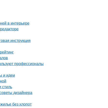
аней в интерьере
-редакторе
аговая инструкция
рейтинг
алов
пользуют профессионалы
ы и идеи
ьной
и стиль
 советы дизайнера
 жилье без хлопот