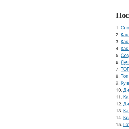
Пос
1.
Спо
2.
Как
3.
Как
4.
Как
5.
Соз
6.
Луч
7.
ТОП
8.
Топ
9.
Куп
10.
Ди
11.
Ка
12.
Ди
13.
Ка
14.
Кл
15.
Го