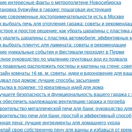
кие интересные факты о метрополитене Новосибирска
тановка буржуйки в гараже: пошаговая инструкция
кие современные достопримечательности есть в Москве
к выбрать печь для отопления гаража: советы и рекоменда
строе и простое решение: как убрать царапины с пластика
к удалить царапины с пластика автомобиля: эффективные 
к выбрать плинтус для ламината: советы и рекомендации
кие уникальные события и фестивали проходят в Перми
лное руководство по удалению грунтовых вод из подвала
к правильно расположить постеры и картины на стене: сов
зайн комнаты 16 кв. м: советы, идеи и вдохновение для ва
двал под домом: лучшие способы засыпания
тылка в поделке: 10 креативных идей для дома
учшите безопасность и функциональность вашего гаража с
к обеспечить надлежащую вентиляцию гаража и погреба
роительство металлической печи для бани: руководство д
роительство печи для бани: простой и эффективный способ
нная пена: лучшие ингредиенты для домашнего ухода
елай свою собственную пену для ванны и избавься от крем