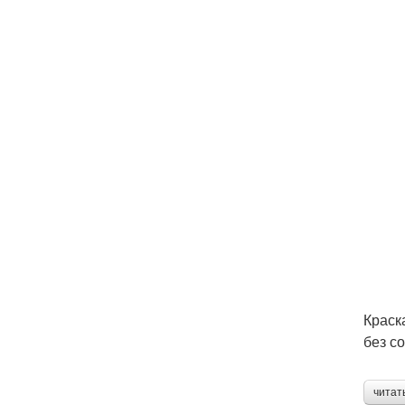
Краск
без с
читат