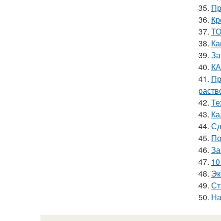
35.
Пр
36.
Кр
37.
ТО
38.
Ка
39.
За
40.
КА
41.
Пр
раств
42.
Те
43.
Ка
44.
Сд
45.
По
46.
За
47.
10
48.
Эк
49.
Ст
50.
На