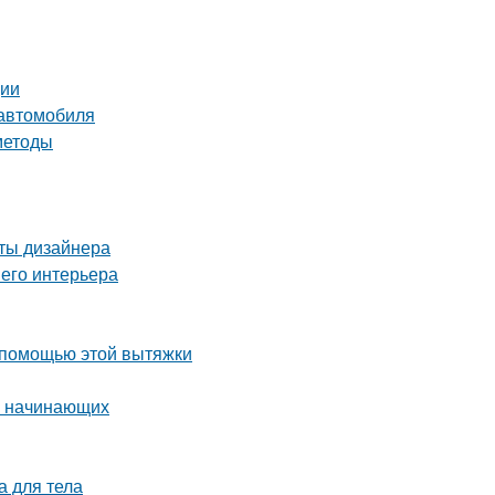
ции
 автомобиля
методы
еты дизайнера
шего интерьера
 помощью этой вытяжки
ля начинающих
а для тела