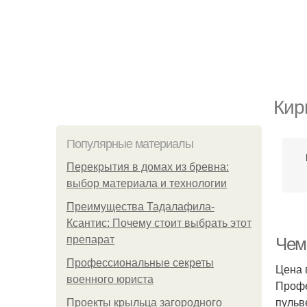
Кир
Популярные материалы
Перекрытия в домах из бревна:
выбор материала и технологии
Преимущества Тадалафила-
Ксантис: Почему стоит выбрать этот
препарат
Чем
Профессиональные секреты
Цена 
военного юриста
Профе
пульв
Проекты крыльца загородного