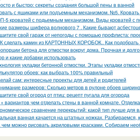
осто и быстро: секреты создания большой пены в ванной
овать с ящиками или подъемным механизмом. №5. Кроват
П-5 кроватей с подьемным механизмом. Виды кроватей с
кие размеры шифера волнового 7 . Какие бывают асбесто
щитите свой гараж от непогоды с помощью профлиста: про
К сделать камин из КАРТОННЫХ КОРОБОК.. Как подобрать 
опорции бетона для отмостки вокруг дома. Прочная и долго
ор и какие добавки использовать
хнология укладки бетонной отмостки. Этапы укладки отмост
лькулятор обоев: как выбрать 100% правильный
елай сам: интересные проекты для детей и родителей
нимание размеров: Сколько метров в рулоне обоев ширино
щитите свой огород от птиц: рецепт пугала для огорода
 + вариантов чем отделать стены в ванной комнате. Отделк
ономическое сравнение перекрытий: какой тип лучше для 
альная ванная качается на штатных ножках. Разбираемся, к
 чем можно рисовать акриловыми красками. Собираем не