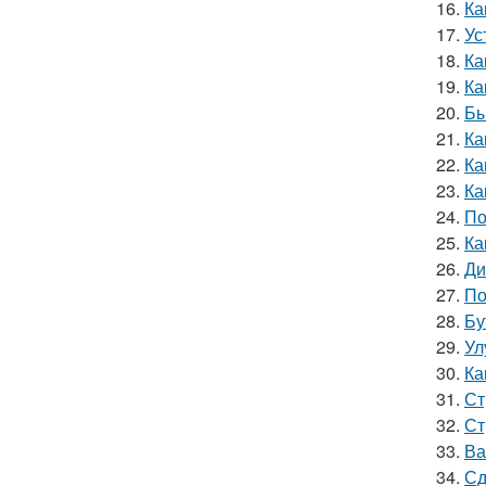
16.
Ка
17.
Ус
18.
Ка
19.
Ка
20.
Бы
21.
Ка
22.
Ка
23.
Ка
24.
По
25.
Ка
26.
Ди
27.
По
28.
Бу
29.
Ул
30.
Ка
31.
Ст
32.
Ст
33.
Ва
34.
Сд