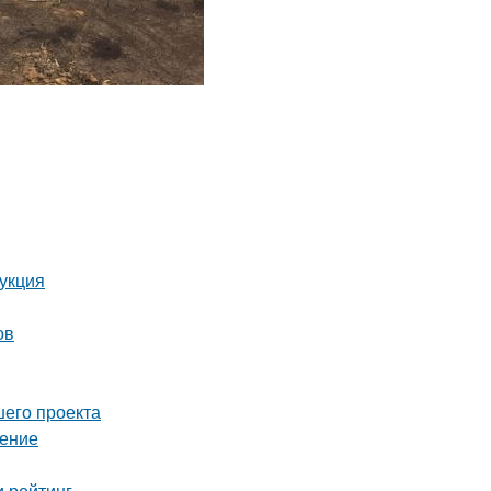
рукция
ов
шего проекта
шение
и рейтинг