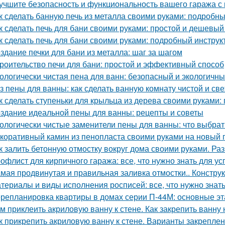
учшите безопасность и функциональность вашего гаража с
к сделать банную печь из металла своими руками: подробн
к сделать печь для бани своими руками: простой и дешевый
к сделать печь для бани своими руками: подробный инструк
здание печки для бани из металла: шаг за шагом
роительство печи для бани: простой и эффективный способ
ологически чистая пена для ванн: безопасный и экологичн
з пены для ванны: как сделать ванную комнату чистой и св
к сделать ступеньки для крыльца из дерева своими руками:
здание идеальной пены для ванны: рецепты и советы
ологически чистые заменители пены для ванны: что выбрат
коративный камин из пенопласта своими руками на новый г
к залить бетонную отмостку вокруг дома своими руками. Ра
офлист для кирпичного гаража: все, что нужно знать для у
мая продвинутая и правильная заливка отмостки.. Констру
териалы и виды исполнения росписей: все, что нужно знат
репланировка квартиры в домах серии П-44М: основные э
м приклеить акриловую ванну к стене. Как закрепить ванну 
к прикрепить акриловую ванну к стене. Варианты закреплен