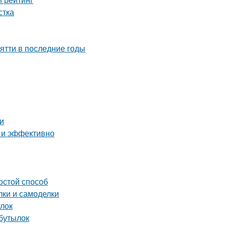
стка
ятти в последние годы
и
о и эффективно
остой способ
ки и самоделки
ылок
 бутылок