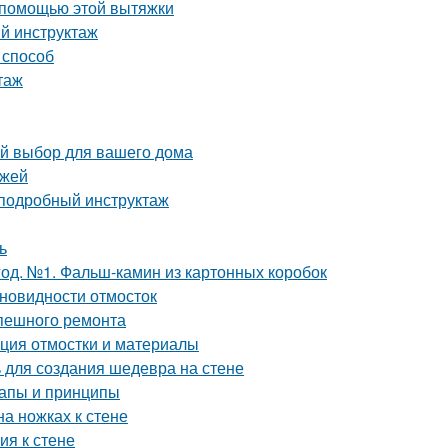
 помощью этой вытяжки
ый инструктаж
 способ
таж
ый выбор для вашего дома
ежей
 подробный инструктаж
ь
од. №1. Фальш-камин из картонных коробок
зновидности отмосток
спешного ремонта
кция отмостки и материалы
ь для создания шедевра на стене
тапы и принципы
на ножках к стене
ия к стене