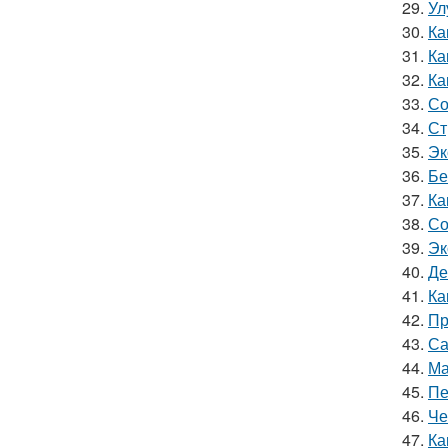
29.
Ул
30.
Ка
31.
Ка
32.
Ка
33.
Со
34.
Ст
35.
Эк
36.
Бе
37.
Ка
38.
Со
39.
Эк
40.
Де
41.
Ка
42.
Пр
43.
Са
44.
Ма
45.
Пе
46.
Че
47.
Ка