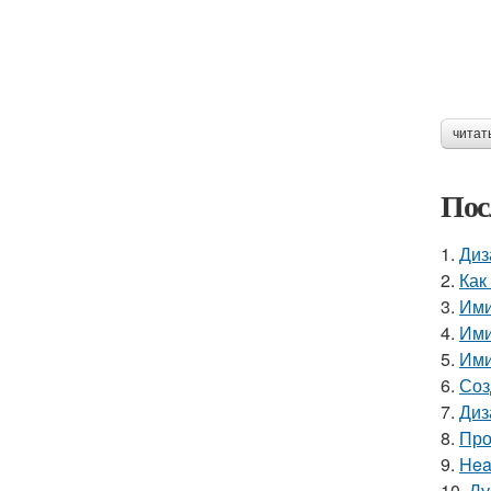
читат
Пос
1.
Диз
2.
Как
3.
Ими
4.
Ими
5.
Ими
6.
Соз
7.
Диз
8.
Про
9.
Hea
10.
Лу