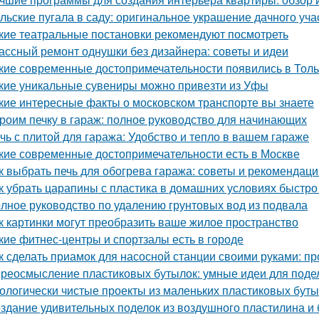
льские пугала в саду: оригинальное украшение дачного уча
кие театральные постановки рекомендуют посмотреть
ассный ремонт однушки без дизайнера: советы и идеи
кие современные достопримечательности появились в Толь
кие уникальные сувениры можно привезти из Уфы
кие интересные факты о московском транспорте вы знаете
роим печку в гараж: полное руководство для начинающих
чь с плитой для гаража: Удобство и тепло в вашем гараже
кие современные достопримечательности есть в Москве
к выбрать печь для обогрева гаража: советы и рекомендаци
к убрать царапины с пластика в домашних условиях быстр
лное руководство по удалению грунтовых вод из подвала
к картинки могут преобразить ваше жилое пространство
кие фитнес-центры и спортзалы есть в городе
к сделать приамок для насосной станции своими руками: пр
реосмысление пластиковых бутылок: умные идеи для подел
ологически чистые проекты из маленьких пластиковых бут
здание удивительных поделок из воздушного пластилина и