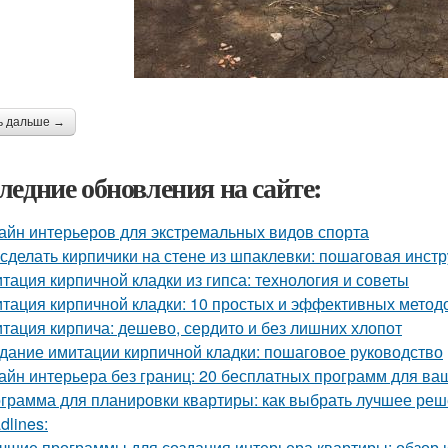
ь дальше →
ледние обновления на сайте:
айн интерьеров для экстремальных видов спорта
 сделать кирпичики на стене из шпаклевки: пошаговая инст
тация кирпичной кладки из гипса: технология и советы
тация кирпичной кладки: 10 простых и эффективных метод
тация кирпича: дешево, сердито и без лишних хлопот
дание имитации кирпичной кладки: пошаговое руководство
айн интерьера без границ: 20 бесплатных программ для ва
грамма для планировки квартиры: как выбрать лучшее ре
dlines:
чшие программы для создания интерьера квартиры: обзор 