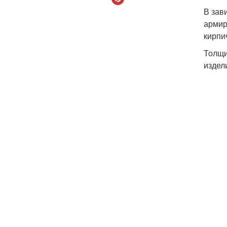
В зав
армир
кирпи
Толщи
издел