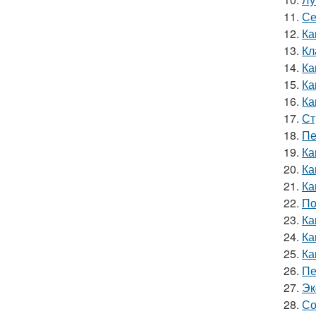
11.
Се
12.
Ка
13.
Кл
14.
Ка
15.
Ка
16.
Ка
17.
Ст
18.
Пе
19.
Ка
20.
Ка
21.
Ка
22.
По
23.
Ка
24.
Ка
25.
Ка
26.
Пе
27.
Эк
28.
Со