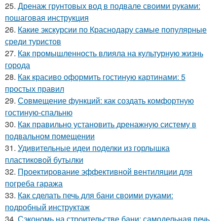
25.
Дренаж грунтовых вод в подвале своими руками:
пошаговая инструкция
26.
Какие экскурсии по Краснодару самые популярные
среди туристов
27.
Как промышленность влияла на культурную жизнь
города
28.
Как красиво оформить гостиную картинами: 5
простых правил
29.
Совмещение функций: как создать комфортную
гостиную-спальню
30.
Как правильно установить дренажную систему в
подвальном помещении
31.
Удивительные идеи поделки из горлышка
пластиковой бутылки
32.
Проектирование эффективной вентиляции для
погреба гаража
33.
Как сделать печь для бани своими руками:
подробный инструктаж
34.
Сэкономь на строительстве бани: самодельная печь