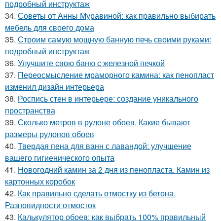
подробный инструктаж
34.
Советы от Анны Муравиной: как правильно выбирать
мебель для своего дома
35.
Строим самую мощную банную печь своими руками:
подробный инструктаж
36.
Улучшите свою баню с железной печкой
37.
Переосмысление мраморного камина: как пенопласт
изменил дизайн интерьера
38.
Роспись стен в интерьере: создание уникального
пространства
39.
Сколько метров в рулоне обоев. Какие бывают
размеры рулонов обоев
40.
Твердая пена для ванн с лавандой: улучшение
вашего гигиенического опыта
41.
Новогодний камин за 2 дня из пенопласта. Камин из
картонных коробок
42.
Как правильно сделать отмостку из бетона.
Разновидности отмосток
43.
Калькулятор обоев: как выбрать 100% правильный