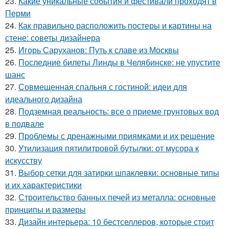
23.
Какие уникальные события и фестивали проходят в
Перми
24.
Как правильно расположить постеры и картины на
стене: советы дизайнера
25.
Игорь Саруханов: Путь к славе из Москвы
26.
Последние билеты Линды в Челябинске: не упустите
шанс
27.
Совмещенная спальня с гостиной: идеи для
идеального дизайна
28.
Подземная реальность: все о приеме грунтовых вод
в подвале
29.
Проблемы с дренажными приямками и их решение
30.
Утилизация пятилитровой бутылки: от мусора к
искусству
31.
Выбор сетки для затирки шпаклевки: основные типы
и их характеристики
32.
Строительство банных печей из металла: основные
принципы и размеры
33.
Дизайн интерьера: 10 бестселлеров, которые стоит