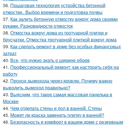
36.
Пошаговая технология устройства бетонной
отмостки.. Выбор времени и подготовка почвы
37.
Как залить бетонную отмостку вокруг дома своими
руками. Разновидности отмосток
38.
Отмостка вокруг дома из тротуарной плитки и
брусчатки. Отмостка тротуарной плиткой вокруг дома
39.
Как сделать ремонт в доме без особых финансовых
затрат
40.
Все, что нужно знать о ширине обоев
41.
Профессиональный ремонт: как настроить себя на
работу
42.
Проход дымохода через кровлю. Почему важно
выводить дымоход правильно?
43.
Выясним, что такое самая массовая панелька в
Москве
44.
Чем отделать стены и пол в ванной. Стены
45.
Может ли краска заменить плитку в ванной?
46.
Безопасность и комфорт в вашем доме с резервным