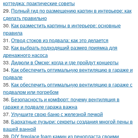
коттеджа: практические советы
29.
Полный гид по размещению картин в интерьере: как
сделать правильно
30.
Как разместить картины в интерьере: основные
правила
31.
Отвод стоков из подвала: как это делается
32.
Как выбрать подходящий размер приямка для
дренажного насоса
33.
Дидюли в Омске: когда и где пройдут концерты
34.
Как обеспечить оптимальную вентиляцию в гараже и
подвале
35.
Как обеспечить оптимальную вентиляцию в гараже с
подвалом или погребом
36.
Безопасность и комфорт: почему вентиляция в
гараже и подвале гаража важна
37.
Улучшите свою баню с железной печкой
38.
Бархатные пузыри: секреты создания многой пены в
вашей ванной
39.
DIY fireplace foam камин из пенопласта своими