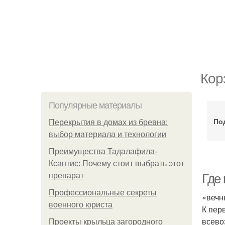
Кор
Популярные материалы
По
Перекрытия в домах из бревна:
выбор материала и технологии
Преимущества Тадалафила-
Ксантис: Почему стоит выбрать этот
препарат
Где 
Профессиональные секреты
«вечн
военного юриста
К пер
всево
Проекты крыльца загородного