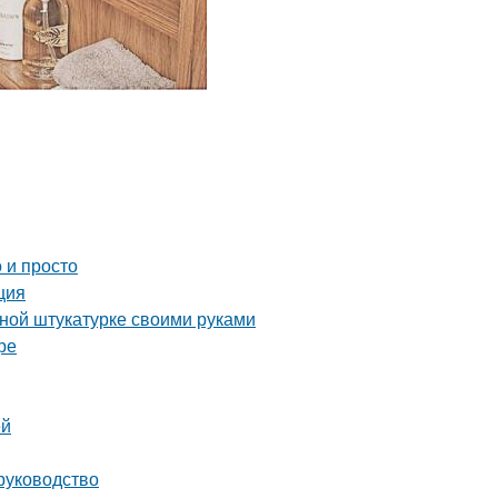
 и просто
ция
вной штукатурке своими руками
ре
ей
руководство