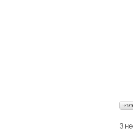
читат
3 н