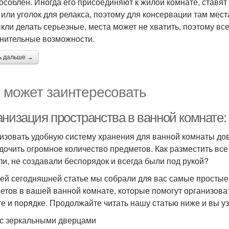
особлен. Иногда его присоединяют к жилой комнате, ставя
 или уголок для релакса, поэтому для консервации там места
кли делать серьезные, места может не хватить, поэтому вс
нительные возможности.
ь дальше →
 может заинтересовать
анизация пространства в ванной комнате:
изовать удобную систему хранения для ванной комнаты дов
дочить огромное количество предметов. Как разместить все
и, не создавали беспорядок и всегда были под рукой?
ей сегодняшней статье мы собрали для вас самые простые
етов в вашей ванной комнате, которые помогут организова
те и порядке. Продолжайте читать нашу статью ниже и вы у
с зеркальными дверцами