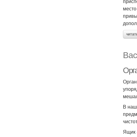
присп
место
привы
допол
читат
Вас
Орг
Орган
упоря
мешал
В наш
предм
чисто
Ящик 