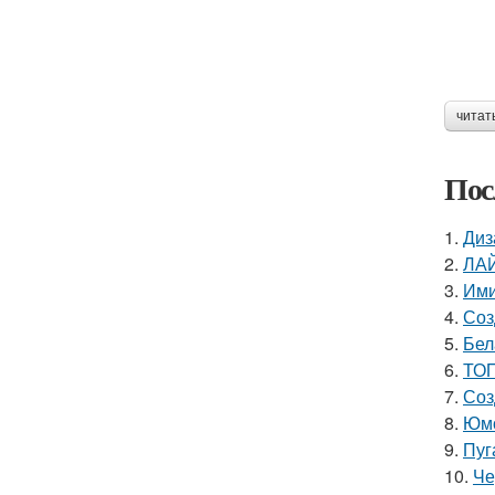
читат
Пос
1.
Диз
2.
ЛАЙ
3.
Ими
4.
Соз
5.
Бел
6.
ТОП
7.
Соз
8.
Юмо
9.
Пуг
10.
Че