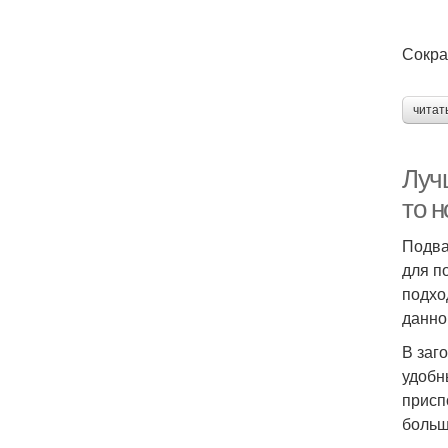
Сокра
читат
Луч
то н
Подва
для п
подхо
данно
В заг
удобн
присп
больш