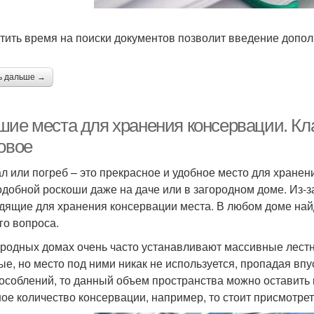
тить время на поиски документов позволит введение допол
ь дальше →
шие места для хранения консервации. Кла
овое
л или погреб – это прекрасное и удобное место для хранени
одобной роскоши даже на даче или в загородном доме. Из-з
дящие для хранения консервации места. В любом доме на
го вопроса.
ородных домах очень часто устанавливают массивные лестн
ые, но место под ними никак не используется, пропадая впу
особлений, то данный объем пространства можно оставить в
ое количество консервации, например, то стоит присмотрет