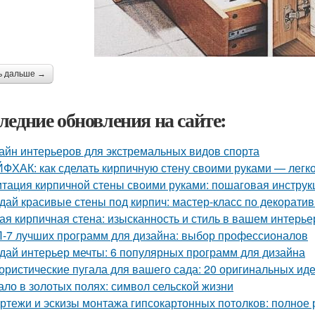
ь дальше →
ледние обновления на сайте:
айн интерьеров для экстремальных видов спорта
ФХАК: как сделать кирпичную стену своими руками — легко
тация кирпичной стены своими руками: пошаговая инструк
дай красивые стены под кирпич: мастер-класс по декорати
ая кирпичная стена: изысканность и стиль в вашем интерье
-7 лучших программ для дизайна: выбор профессионалов
дай интерьер мечты: 6 популярных программ для дизайна
ристические пугала для вашего сада: 20 оригинальных ид
ало в золотых полях: символ сельской жизни
ртежи и эскизы монтажа гипсокартонных потолков: полное 