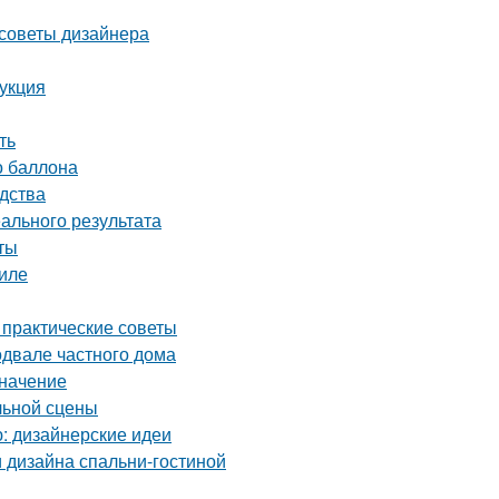
 советы дизайнера
рукция
ть
о баллона
дства
ального результата
ты
иле
 практические советы
одвале частного дома
значение
льной сцены
ю: дизайнерские идеи
 дизайна спальни-гостиной