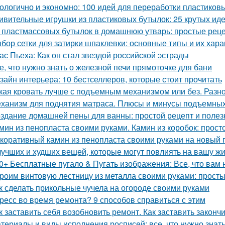
ологично и экономно: 100 идей для переработки пластиков
ивительные игрушки из пластиковых бутылок: 25 крутых ид
 пластмассовых бутылок в домашнюю утварь: простые рец
бор сетки для затирки шпаклевки: основные типы и их хара
ас Пьеха: Как он стал звездой российской эстрады
е, что нужно знать о железной печи прямоточке для бани
зайн интерьера: 10 бестселлеров, которые стоит прочитать
кая кровать лучше с подъемным механизмом или без. Разн
ханизм для поднятия матраса. Плюсы и минусы подъемны
здание домашней пены для ванны: простой рецепт и поле
мин из пенопласта своими руками. Камин из коробок: прост
коративный камин из пенопласта своими руками на новый г
лучших и худших вещей, которые могут повлиять на вашу ж
0+ Бесплатные пугало & Пугать изображения: Все, что вам 
роим винтовую лестницу из металла своими руками: прост
к сделать прикольные чучела на огороде своими руками
ресс во время ремонта? 9 способов справиться с этим
к заставить себя возобновить ремонт. Как заставить законч
териалы и виды исполнения росписей: все, что нужно знат