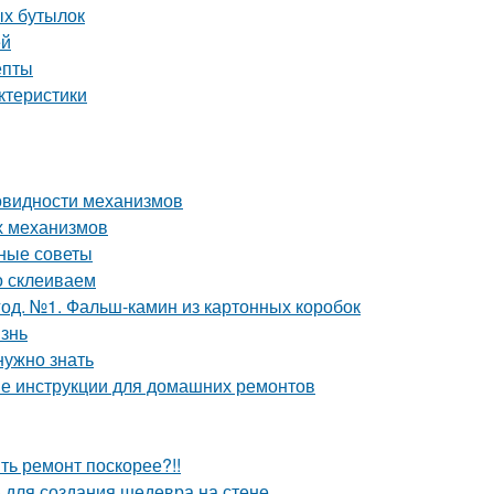
ых бутылок
ей
епты
ктеристики
овидности механизмов
х механизмов
зные советы
о склеиваем
од. №1. Фальш-камин из картонных коробок
изнь
нужно знать
ые инструкции для домашних ремонтов
ить ремонт поскорее?!!
ь для создания шедевра на стене