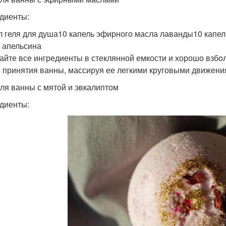
диенты:
л геля для душа10 капель эфирного масла лаванды10 капе
 апельсина
йте все ингредиенты в стеклянной емкости и хорошо взбол
 принятия ванны, массируя ее легкими круговыми движени
для ванны с мятой и эвкалиптом
диенты: