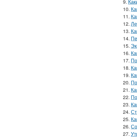
9.
Как
10.
Ка
11.
Ка
12.
Ле
13.
Ка
14.
Пе
15.
Эк
16.
Ка
17.
По
18.
Ка
19.
Ка
20.
По
21.
Ка
22.
По
23.
Ка
24.
Ст
25.
Ка
26.
Со
27.
Ут