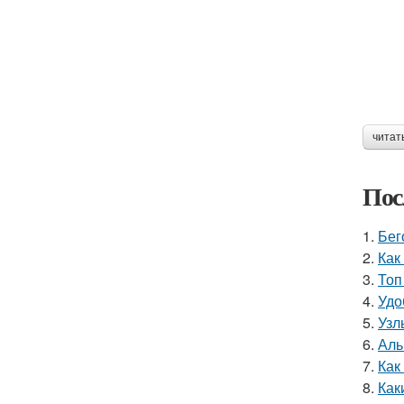
читат
Пос
1.
Бег
2.
Как
3.
Топ
4.
Удо
5.
Узл
6.
Аль
7.
Как
8.
Как