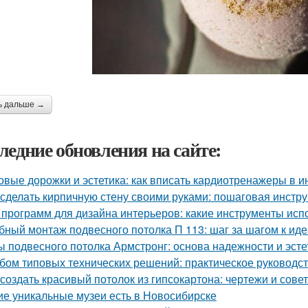
ь дальше →
ледние обновления на сайте:
овые дорожки и эстетика: как вписать кардиотренажеры в и
 сделать кирпичную стену своими руками: пошаговая инстр
 программ для дизайна интерьеров: какие инструменты ис
бный монтаж подвесного потолка П 113: шаг за шагом к ид
ы подвесного потолка Армстронг: основа надежности и эсте
бом типовых технических решений: практическое руководс
 создать красивый потолок из гипсокартона: чертежи и сове
ие уникальные музеи есть в Новосибирске