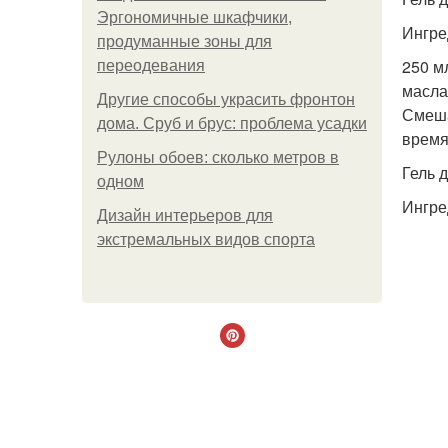
Эргономичные шкафчики,
Ингре
продуманные зоны для
250 м
переодевания
масла
Другие способы украсить фронтон
Смеша
дома. Сруб и брус: проблема усадки
время
Рулоны обоев: сколько метров в
Гель 
одном
Ингре
Дизайн интерьеров для
экстремальных видов спорта