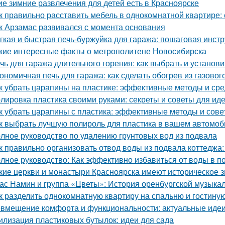
ие зимние развлечения для детей есть в Красноярске
к правильно расставить мебель в однокомнатной квартире:
к Арзамас развивался с момента основания
гкая и быстрая печь-буржуйка для гаража: пошаговая инст
кие интересные факты о метрополитене Новосибирска
чь для гаража длительного горения: как выбрать и установи
ономичная печь для гаража: как сделать обогрев из газовог
к убрать царапины на пластике: эффективные методы и сре
лировка пластика своими руками: секреты и советы для иде
к убрать царапины с пластика: эффективные методы и сове
к выбрать лучшую полироль для пластика в вашем автомоб
лное руководство по удалению грунтовых вод из подвала
к правильно организовать отвод воды из подвала коттеджа:
лное руководство: Как эффективно избавиться от воды в п
кие церкви и монастыри Красноярска имеют историческое 
ас Намин и группа «Цветы»: История оренбургской музыка
к разделить однокомнатную квартиру на спальню и гостину
вмещение комфорта и функциональности: актуальные идеи
илизация пластиковых бутылок: идеи для сада