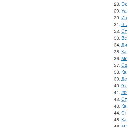
28.
Эк
29.
Уд
30.
Из
31.
Вы
32.
Ст
33.
Вс
34.
Ди
35.
Ка
36.
Ме
37.
Со
38.
Ка
39.
Де
40.
9 
41.
20
42.
Ст
43.
Ка
44.
Ст
45.
Ка
46.
Ма