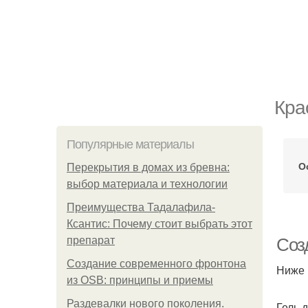
Кра
Популярные материалы
О
Перекрытия в домах из бревна:
выбор материала и технологии
Преимущества Тадалафила-
Ксантис: Почему стоит выбрать этот
препарат
Соз
Создание современного фронтона
Ниже 
из OSB: принципы и приемы
Раздевалки нового поколения.
Гель 