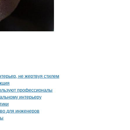
нтерьер, не жертвуя стилем
укция
пользуют профессионалы
еальному интерьеру
тики
тво для инженеров
ты