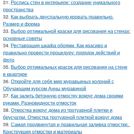
31.
Роспись стен в интерьере: создание уникального
пространства
32.
Как выбрать двуспальную кровать правильно.
Размер и форма
33.
Выбор оптимальной краски для рисования на стенах:
основные советы
34.
Реставрация шкафа обоями. Как красиво и
правильно провести процедуру: порядок действий и
фото
35.
Выбор оптимальных красок для рисования на стене
в квартире
36.
Откройте для себя мир муравьиных колоний с
Обучающим курсом Анны муравиной
37.
Как залить бетонную отмостку вокруг дома своими
руками. Разновидности отмосток
38.
Отмостка вокруг дома из тротуарной плитки и
брусчатки. Отмостка тротуарной плиткой вокруг дома
39.
Самая продвинутая и правильная заливка отмостки..
Конструкция отмостки и материалы