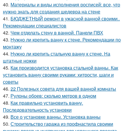
40.
Материалы и виды исполнения росписей: все, что
нужно знать для создания шедевра на стене
41.
БЮДЖЕТНЫЙ ремонт в ужасной ванной своими..
Рекомендации специалистов
42.
Чем отделать стену в ванной. Панели ПВХ
43.
Нужно ли крепить ванну к стене. Рекомендации по
монтажу
44.
Нужно ли крепить стальную ванну к стене. На
штатные ножки
45.
Как производится установка стальной ванны. Как
установить ванну своими руками: хитрости, шаги и
советы
46.
22 Полезных совета для вашей ванной комнаты
47.
Рулоны обоев: сколько метров в одном
48.
Как правильно установить ванну.
Последовательность установки
49.
Все о установке ванны. Установка ванны
50.
Строительство гаража из профнастила своими
руками: простые инструкции для успешного проекта