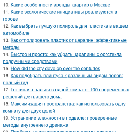
10.
Какие особенности аренды квартир в Москве
11.
Какие экологические инициативы реализуются в
городе
12.
Как выбрать лучшую полироль для пластика в вашем
автомобиле
13.
Как отполировать пластик от царапин: эффективные
методы
14.
Быстро и просто: как убрать царапины с оргстекла
подручными средствами
15.
How did the city develop over the centuries
16.
Как подобрать плинтуса к различным видам полов:
полный гид
17.
Гостиная-спальня в одной комнате: 100 современных
решений для вашего дома
18.
Максимизация пространства: как использовать одну
комнату для двух целей
19.
Устранение влажности в подвале: проверенные
методы внутреннего дренажа
20.
Проблемы с водоотведением в промышленных