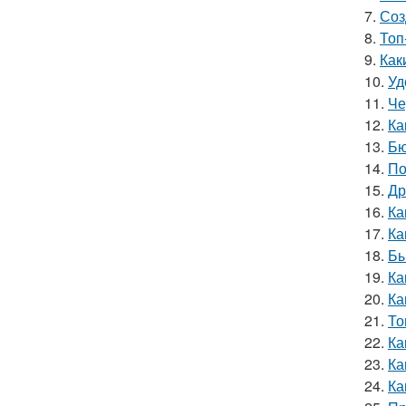
7.
Соз
8.
Топ
9.
Как
10.
Уд
11.
Че
12.
Ка
13.
Бю
14.
По
15.
Др
16.
Ка
17.
Ка
18.
Бы
19.
Ка
20.
Ка
21.
То
22.
Ка
23.
Ка
24.
Ка