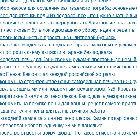
облемы с дренажными приямками и их решение
бор насоса для осушения заливаемого погреба: основные
сос для откачки воды из подвала: все, что нужно знать о в
ологичное решение: как переработать 5-литровые пластик
 пластиковых бутылок в домашнюю уборку: идеи и рецепты
ологически чистые проекты из 5-литровой бутылки
транение конденсата в подвале гаража: мой опыт и рекоме
к построить схему вытяжки в гараже без подвала
к сделать печь для бани своими руками: простой и дешевый
роим свою банину: создание самодельной металлической п
ас Пьеха: Как он стал звездой российской эстрады
кономь на строительстве бани: самодельная печь за 1500 р
овать с ящиками или подъемным механизмом. №5. Кроват
коративный камин из пеноплекса. Как сделать декоративны
кономить на покупке пены для ванны: рецепт самого прият
здание гели и пены для ванны: ручная работа
вогодний камин за 2 дня из пенопласта. Камин из картонны
к перепланировать однушку 38 м² в панельке
тройство отмостки вокруг дома. Что такое отмостка и зачем