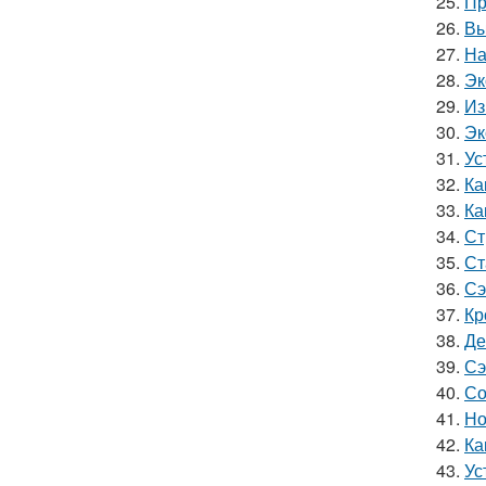
25.
Пр
26.
Вы
27.
На
28.
Эк
29.
Из
30.
Эк
31.
Ус
32.
Ка
33.
Ка
34.
Ст
35.
Ст
36.
Сэ
37.
Кр
38.
Де
39.
Сэ
40.
Со
41.
Но
42.
Ка
43.
Ус