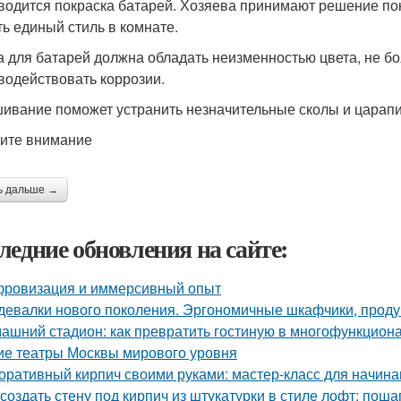
водится покраска батарей. Хозяева принимают решение покр
ть единый стиль в комнате.
а для батарей должна обладать неизменностью цвета, не бо
водействовать коррозии.
ивание поможет устранить незначительные сколы и царапин
ите внимание
ь дальше →
ледние обновления на сайте:
ровизация и иммерсивный опыт
девалки нового поколения. Эргономичные шкафчики, прод
ашний стадион: как превратить гостиную в многофункцион
ие театры Москвы мирового уровня
оративный кирпич своими руками: мастер-класс для начин
 создать стену под кирпич из штукатурки в стиле лофт: пош