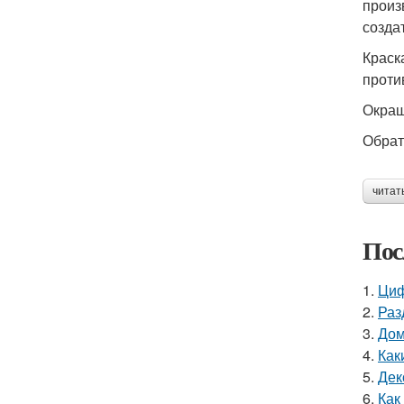
произ
созда
Краск
проти
Окраш
Обрат
читат
Пос
1.
Циф
2.
Раз
3.
Дом
4.
Как
5.
Дек
6.
Как