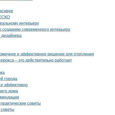
расивее
НЕСКО
деальному интерьеру
по созданию современного интерьера
ы дизайнера
ономичное и эффективное решение для отопления
серокса – это действительно работает
ика
ей города
о и эффективно
шего дома
комендации
 практические советы
 советы