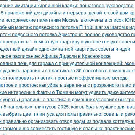
дание имитации кирпичной кладки: пошаговое руководство
-5 приложений для дизайна интерьера: делайте свой дом к
ие исторические памятники Москвы включены в список Ю
обный монтаж подвесного потолка П 113: шаг за шагом к и
ртеж подвесного потолка Армстронг: полное руководство 
к превратить 1-комнатную квартиру в уютное гнездо: совет
джетный дизайн однокомнатной квартиры: советы и идеи
лное расписание: Афиша Дидюли в Красноярске
овяная печь для гаража с принудительной конвекцией: эк
к удалить царапины с пластика за 30 способов с помощью к
к отполировать пластик: простые и эффективные методы
строе и простое: как убрать царапины с прозрачного пласт
кие интересные факты о Тюмени могут удивить даже жител
к убрать царапины с пластика в домашних условиях быстр
п-5 напольных плинтусов 2025: как выбрать лучшие для ва
к выбрать цвет плинтуса для пола правильно: советы и ре
к правильно организовать отвод воды из подвала коттеджа:
к гармонично совместить гостиную и спальню: практические