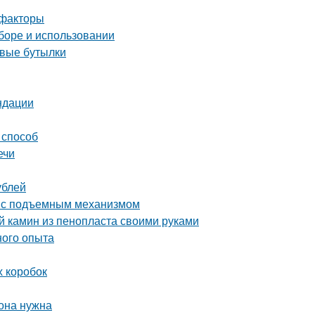
 факторы
ыборе и использовании
овые бутылки
ндации
 способ
ечи
ублей
ь с подъемным механизмом
й камин из пенопласта своими руками
ного опыта
х коробок
 она нужна